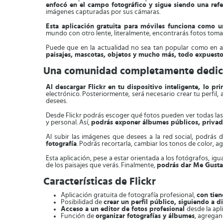
enfocó en el campo fotográfico y sigue siendo una refe
imágenes capturadas por sus cámaras.
Esta aplicación gratuita para móviles funciona como
mundo con otro lente, literalmente, encontrarás fotos tomad
Puede que en la actualidad no sea tan popular como en a
paisajes, mascotas, objetos y mucho más, todo expuest
Una comunidad completamente dedicad
Al descargar Flickr en tu dispositivo inteligente, lo p
electrónico. Posteriormente, será necesario crear tu perfi
desees.
Desde Flickr podrás escoger qué fotos pueden ver todas las
y personal. Así,
podrás exponer álbumes públicos, privado
Al subir las imágenes que desees a la red social, podrás de
fotografía
. Podrás recortarla, cambiar los tonos de color, a
Esta aplicación, pese a estar orientada a los fotógrafos, ig
de los paisajes que verás. Finalmente,
podrás dar Me Gusta 
Características de Flickr
Aplicación gratuita de fotografía profesional,
con tien
Posibilidad de
crear un perfil público, siguiendo a di
Acceso a un editor de fotos profesional
desde la apl
Función de
organizar fotografías y álbumes
, agregan