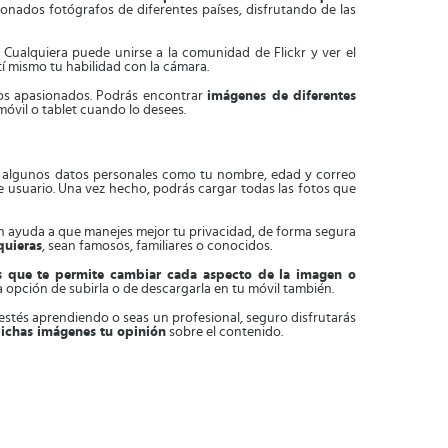
nados fotógrafos de diferentes países, disfrutando de las
. Cualquiera puede unirse a la comunidad de Flickr y ver el
í mismo tu habilidad con la cámara.
fos apasionados. Podrás encontrar
imágenes de diferentes
 móvil o tablet cuando lo desees.
ir algunos datos personales como tu nombre, edad y correo
e usuario. Una vez hecho, podrás cargar todas las fotos que
ón ayuda a que manejes mejor tu privacidad, de forma segura
quieras
, sean famosos, familiares o conocidos.
os que te permite cambiar cada aspecto de la imagen o
la opción de subirla o de descargarla en tu móvil también.
e estés aprendiendo o seas un profesional, seguro disfrutarás
dichas imágenes tu opinión
sobre el contenido.