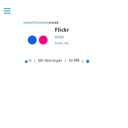
HOME
/
FOTOGRAFÍA
/
FLICKR
Flickr
4.17.32
Flickr, Inc.
0
681 descargas
30 MB