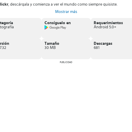
lickr
, descárgala y comienza a ver el mundo como siempre quisiste.
Mostrar más
tegoría
Consíguelo en
Requerimientos
tografía
Android 5.0+
rsión
Tamaño
Descargas
7.32
30 MB
681
PUBLICIDAD