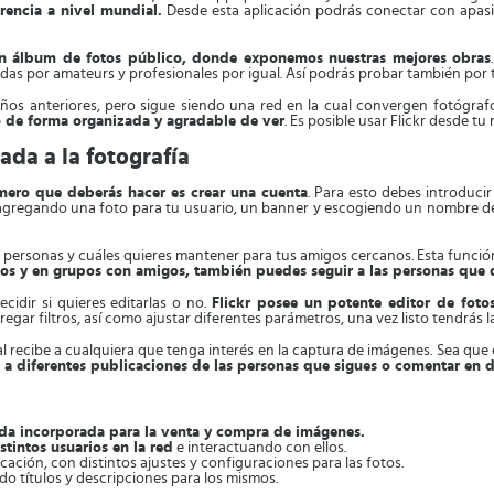
rencia a nivel mundial.
Desde esta aplicación podrás conectar con apasio
 un álbum de fotos público, donde exponemos nuestras mejores obras
as por amateurs y profesionales por igual. Así podrás probar también por t
ños anteriores, pero sigue siendo una red en la cual convergen fotógra
o de forma organizada y agradable de ver
. Es posible usar Flickr desde tu
a a la fotografía
rimero que deberás hacer es crear una cuenta
. Para esto debes introduc
l, agregando una foto para tu usuario, un banner y escogiendo un nombre d
 personas y cuáles quieres mantener para tus amigos cercanos. Esta funci
s y en grupos con amigos, también puedes seguir a las personas que 
cidir si quieres editarlas o no.
Flickr posee un potente editor de fot
gregar filtros, así como ajustar diferentes parámetros, una vez listo tendrás 
ual recibe a cualquiera que tenga interés en la captura de imágenes. Sea qu
a diferentes publicaciones de las personas que sigues o comentar en 
da incorporada para la venta y compra de imágenes.
stintos usuarios en la red
e interactuando con ellos.
icación, con distintos ajustes y configuraciones para las fotos.
do títulos y descripciones para los mismos.