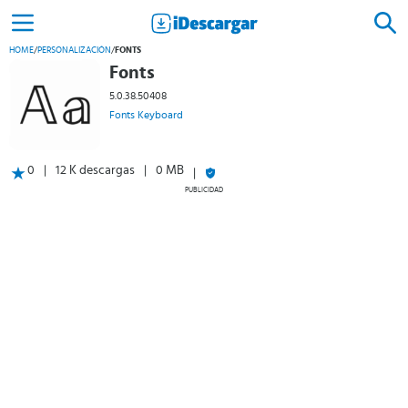
HOME
/
PERSONALIZACIÓN
/
FONTS
Fonts
5.0.38.50408
Fonts Keyboard
0
12 K descargas
0 MB
PUBLICIDAD