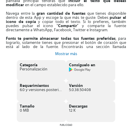
pantalla principal tendrás que
incluir el texto que deseas
modificar
en el campo establecido para ello.
Navega entre la
gran cantidad de fuentes
que tienes disponible
dentro de esta App y escoge la que más te guste. Debes
pulsar el
icono de copia
y copiar todo el texto. Si lo prefieres, también
puedes pulsar el icono “
Compartir
” y comparte la fuente
directamente a WhatsApp, Facebook, Twitter e Instagram.
Fonts
te permite almacenar todas tus fuentes preferidas
, para
lograrlo, solamente tienes que presionar el botón de corazón que
está al lado de la fuente. Encontrarás una sección llamada
“
Favoritos
” dentro de la App, en ella se guardarán todas las fuentes
Mostrar más
que tú quieras.
La App te muestra todas las fuentes como unas
tarjetas deslizables
.
Categoría
Consíguelo en
Es por eso que al deslizarla a la derecha la guardarás como favorita,
Personalización
o si deslizas a la izquierda simplemente pasarás a la siguiente.
Puedes eliminar las fuentes que ya no te agraden
. Únicamente
tienes que tocar el botón de corazón que esta junto a la fuente y se
Requerimientos
Versión
eliminará de forma inmediata. Encuentra una sección llamada
6.0 y versiones posteriores
5.0.38.50408
“
Explorar
” en la cual conseguirás una gran cantidad de fuentes
recomendadas, que es posible que aun no hayas utilizado o visto.
Características de Fonts
Tamaño
Descargas
0 MB
12 K
Tiene incluidas
más de 100 tipos de fuentes
diferentes
que
puedes utilizar en cada uno de tus chats.
La aplicación
Fonts
es compatible con todas las aplicaciones
PUBLICIDAD
de redes sociales y mensajerías instantáneas.
Te ofrece la posibilidad, no solo de cambiar tu estilo de fuentes