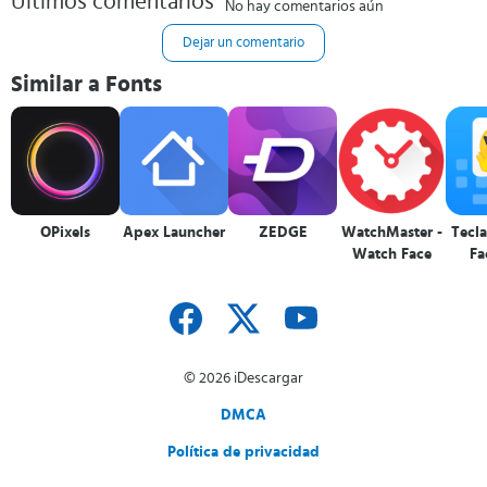
Últimos comentarios
No hay comentarios aún
Dejar un comentario
Similar a Fonts
OPixels
Apex Launcher
ZEDGE
WatchMaster -
Tecl
Watch Face
Fa
© 2026 iDescargar
DMCA
Política de privacidad