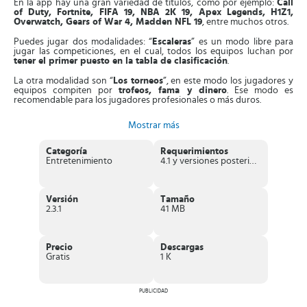
En la app hay una gran variedad de títulos, como por ejemplo:
Call
of Duty, Fortnite, FIFA 19, NBA 2K 19, Apex Legends, H1Z1,
Overwatch, Gears of War 4, Madden NFL 19
, entre muchos otros.
Puedes jugar dos modalidades: “
Escaleras
” es un modo libre para
jugar las competiciones, en el cual, todos los equipos luchan por
tener el primer puesto en la tabla de clasificación
.
La otra modalidad son “
Los torneos
”, en este modo los jugadores y
equipos compiten por
trofeos, fama y dinero
. Ese modo es
recomendable para los jugadores profesionales o más duros.
Juega partidas 1v1 en tiempo real
, también puedes invitar a tus
Mostrar más
familiares y amigos a formar parte de tu equipo. Para ir subiendo de
nivel debes ganar trofeos, insignias y mucho dinero.
Categoría
Requerimientos
Adicionalmente, esta herramienta te va a permitir
ver todos los
Entretenimiento
4.1 y versiones posteriores
logros de tu equipo
, las estadísticas de las partidas. Además podrás
verificar el progreso de tu equipo y ver qué posición ocupa en la
tabla de clasificación.
Versión
Tamaño
Te presenta las
últimas noticias sobre las partidas
, además,
2.3.1
41 MB
puedes estar pendiente de la programación de todos los torneos
como de los resultados obtenidos por tu equipo.
Juega lo mejor que puedas, sube todas las escaleras, gana dinero
Precio
Descargas
efectivo, créditos, obtén insignias y llega a ser un jugador
Gratis
1 K
profesional.
Características interesantes de GameBattles
PUBLICIDAD