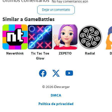
Últimos comentarios
No hay comentarios aún
Dejar un comentario
Similar a GameBattles
Neverthink
Tic Tac Toe
ZEPETO
Radial
D
Glow
© 2026 iDescargar
DMCA
Política de privacidad