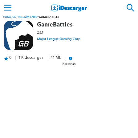
HOME
/
ENTRETENIMIENTO
/
GAMEBATTLES
GameBattles
2.3.1
Major League Gaming Corp
0
1 K descargas
41 MB
PUBLICIDAD