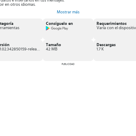
datos e insertarlos en tus mensajes.
ir en otros idiomas.
Mostrar más
entes.
tegoría
Consíguelo en
Requerimientos
rmite ejecutar diferentes acciones en tus mensajes de textos con las mejore
rramientas
Varía con el dispositiv
rsión
Tamaño
Descargas
10.1.02.342850159-release-armeabi-v7a
42 MB
1.7 K
PUBLICIDAD