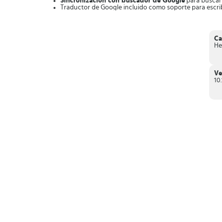
Sincronización con buscador de Google
para buscar 
Traductor de Google incluido como soporte para escrib
Packs de emojis, GIFS y emoticonos
.
Opciones para cortar y pegar
información de otras fu
Integra un versátil
teclado flotante
.
Ca
Finalmente,
Gboard
es un potente teclado virtual que te pe
He
Ve