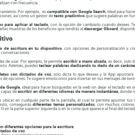
alizan con frecuencia.
onamiento. Por ejemplo, es
compatible con Google Search
, ideal para hac
saciones, así como un gestor de
texto predictivo
que sugiere palabras en fun
s para aplicar al teclado
, con la opción de cambiarlo cuando desees. T
ueñas muestras de los beneficios que tendrás al
descargar Gboard
, disponib
itivo
o de escritura en tu dispositivo
, con opciones de personalización y cr
s conversaciones.
las de usar. Por ejemplo, te permite
escribir a mano alzada
, es decir, solo
 texto. Además, puedes
teclear palabras deslizando tu dedo de un carácter
pletos con dictados de voz
, solo dicta lo que deseas y la App apuntará
 de opciones. Te sugiere emoticonos para insertar en tus mensajes de text
 de Google
, ideal para hacer búsquedas en la web sin dejar el teclado en
s capaz de
escribir en diferentes idiomas de manera instantánea
, donde r
 ubicar en cualquier parte de la pantalla, el cual te permite apuntar tus
esto, conseguirás
diferentes temas personalizados
, con muchos colores 
 G en la parte superior izquierda o en la coma que aparece al final del teclad
on diferentes opciones para la
escritura
.
ctados de voz
.