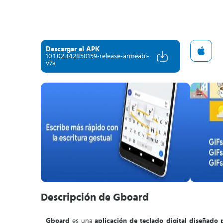
Descargar el APK
10.1.02.342850159-release-armeabi-
v7a
Descripción de Gboard
Gboard
es una
aplicación de teclado digital diseñado