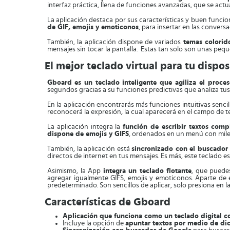
interfaz práctica, llena de funciones avanzadas, que se actu
La aplicación destaca por sus características y buen funci
de GIF, emojis y emoticonos
, para insertar en las conver
También, la aplicación dispone de variados
temas colorido
mensajes sin tocar la pantalla. Estas tan solo son unas peq
El mejor teclado virtual para tu dispos
Gboard
es un teclado inteligente que agiliza el proces
segundos gracias a su funciones predictivas que analiza tu
En la aplicación encontrarás más funciones intuitivas sencil
reconocerá la expresión, la cual aparecerá en el campo de
La aplicación integra la
función de escribir textos com
dispone de emojis y GIFS
, ordenados en un menú con miles
También, la aplicación está
sincronizado con el buscador
directos de internet en tus mensajes. Es más, este teclado e
Asimismo, la App
integra un teclado flotante
, que puedes
agregar igualmente GIFS, emojis y emoticonos. Aparte de 
predeterminado. Son sencillos de aplicar, solo presiona en la
Características de Gboard
Aplicación que funciona como un teclado digital c
Incluye la opción de
apuntar textos por medio de di