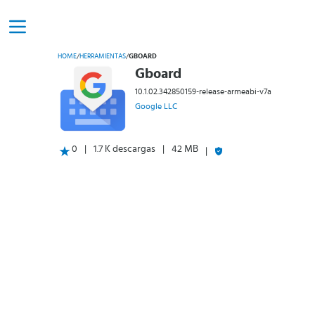
HOME
/
HERRAMIENTAS
/
GBOARD
Gboard
10.1.02.342850159-release-armeabi-v7a
Google LLC
0
1.7 K descargas
42 MB