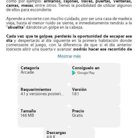
como por ejemplo:
armarios, cajones, llaves, puertas, ventanas,
camas, mesas
, entre otros. Tienes la posibilidad de utilizar algunos
de ellos para esconderte.
Aprende a moverte con mucho cuidado, por ser una casa de madera
vieja, hasta el menor ruido se siente, e inmediatamente tendrás a la
“
abuelita
” dándote un golpe en la cabeza.
Cada vez que te golpee
,
perderás la oportunidad de escapar ese
día
y despertarás al día siguiente en la primera habitación donde
comenzaste el juego, con la diferencia de que si el día anterior
lograste abrir una puerta y avanzar,
podrás hacer ese recorrido de
una vez
, pero recuerda: con muchísimo cuidado.
Mostrar más
Busca todos los objetos que te puedan ayudar a escapar como
llaves para abrir las puertas.
Trata de abrir muy lentamente
alguna
Categoría
Consíguelo en
de las ventanas para ver si puedes escapar por ellas.
Arcade
Mientras recorres la casa,
presta atención para escuchar los pasos
de la “abuela”
, solo de esa manera tendrás la oportunidad de poder
esconderte rápidamente, sea debajo de la cama o dentro del
Requerimientos
Versión
armario, ¡Tú decides!
4.1 y versiones posteriores
1.8.1
Cuando la abuelita no te encuentre, se molestará mucho y
te
pondrá trampas
dentro de la casa, ya sea en el piso, en las escaleras
o en cualquier lugar para atraparte o para saber dónde estás. ¡No
Tamaño
Precio
dejes que te atrape! Si pasan los 5 días y no logras escapar
146 MB
Gratis
terminará el juego y tendrás que empezar una nueva partida
.
Características de Granny
Descargas
4.8 K
Posee un
excelente apartado visual
, con gráficos en alta