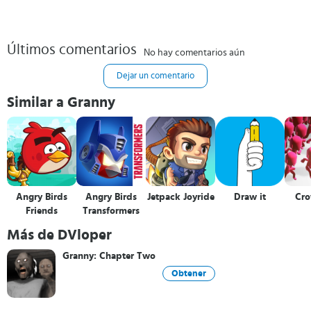
Últimos comentarios
No hay comentarios aún
Dejar un comentario
Similar a Granny
Angry Birds
Angry Birds
Jetpack Joyride
Draw it
Cro
Friends
Transformers
Más de DVloper
Granny: Chapter Two
Obtener