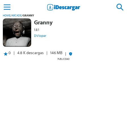
HOME
/
ARCADE
/
GRANNY
Granny
1.8.1
DVloper
0
4.8 K descargas
146 MB
PUBLICIDAD