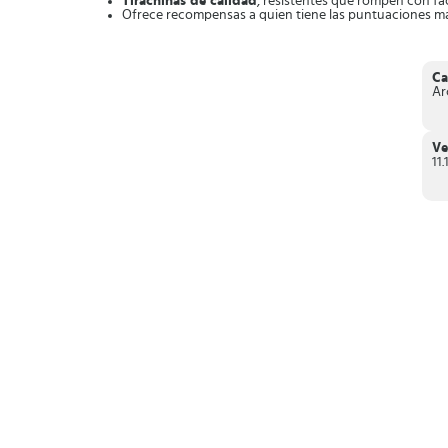
Tirachinas de calidad
, resistentes que rompen con fac
Ofrece recompensas a quien tiene las puntuaciones más 
Puedes consultar en qué lugar estás en comparación c
Compatible con equipos Android
en versiones 4.1 en
Está
disponible en Google play store,
que puedes de
Ca
Entonces, no dejes disfrutar este dinámico juego, acaba con
Ar
Ve
11.