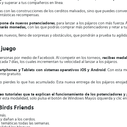
 y superar a tus compañeros en línea.
s con las construcciones de los cerditos malvados, sino que puedes convertir
antásticas recompensas.
spone de nuevos potenciadores
, para lanzar a los pájaros con más fuerza
anarás monedas,
con las que podrás comprar más potenciadores y retar a tus
s nuevos, lleno de sorpresas y obstáculos, que pondrán a prueba tu agilidad
 juego
personas por medio de Facebook. Al competir en los torneos,
recibes medal
da 7 días, los cuales incrementan tu velocidad al lanzar a los pájaros.
artphones y Tablets con sistemas
operativos iOS y Android
. Con esta m
nte gratuito.
no pierdes lo que has acumulado. Esta nueva entrega de los pájaros enoj
eo tutoriales que te explican el
funcionamiento de los potenciadores y 
var esta modalidad, solo pulsa el botón de Windows Mayús izquierda y clic en
Birds Friends
más.
y dañan a los cerdos.
s temáticas todas las semanas.