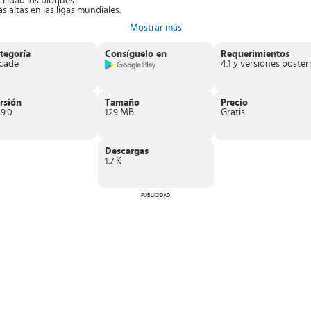
ilidad los bloques.
altas en las ligas mundiales.
on tus amigos.
Mostrar más
 adelante.
scargar
tegoría
Consíguelo en
Requerimientos
 los cerditos y obtén la mayor puntuación.
cade
4
rsión
Tamaño
Precio
19.0
129 MB
Gratis
Descargas
1.7 K
PUBLICIDAD