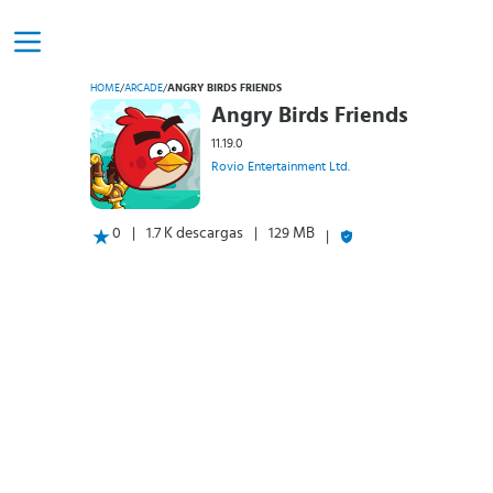
HOME
/
ARCADE
/
ANGRY BIRDS FRIENDS
Angry Birds Friends
11.19.0
Rovio Entertainment Ltd.
0
1.7 K descargas
129 MB