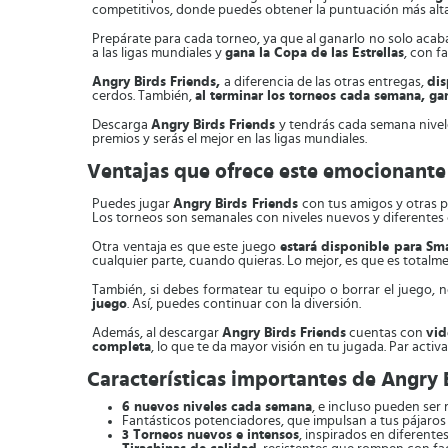
competitivos, donde puedes obtener la puntuación más alta
Prepárate para cada torneo, ya que al ganarlo no solo acaba
a las ligas mundiales y
gana la Copa de las Estrellas
, con f
Angry Birds Friends,
a diferencia de las otras entregas,
di
cerdos. También,
al terminar los torneos cada semana, g
Descarga
Angry Birds Friends
y tendrás cada semana nivele
premios y serás el mejor en las ligas mundiales.
Ventajas que ofrece este emocionante
Puedes jugar
Angry Birds Friends
con tus amigos y otras 
Los torneos son semanales con niveles nuevos y diferentes ca
Otra ventaja es que este juego
estará disponible para Sm
cualquier parte, cuando quieras. Lo mejor, es que es totalme
También, si debes formatear tu equipo o borrar el juego, 
juego
. Así, puedes continuar con la diversión.
Además, al descargar
Angry Birds Friends
cuentas con
vid
completa
, lo que te da mayor visión en tu jugada. Par acti
Características importantes de Angry 
6 nuevos niveles cada semana
, e incluso pueden ser 
Fantásticos potenciadores, que impulsan a tus pájaros 
3 Torneos nuevos e intensos
, inspirados en diferente