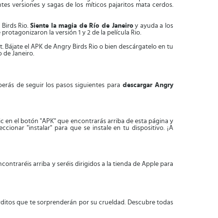
es versiones y sagas de los míticos pajaritos mata cerdos.
 Birds Rio.
Siente la magia de Río de Janeiro
y ayuda a los
rotagonizaron la versión 1 y 2 de la película Rio.
t. Bájate el APK de Angry Birds Rio o bien descárgatelo en tu
 de Janeiro.
erás de seguir los pasos siguientes para
descargar Angry
lic en el botón "APK" que encontrarás arriba de esta página y
cionar "instalar" para que se instale en tu dispositivo. ¡A
ncontraréis arriba y seréis dirigidos a la tienda de Apple para
cerditos que te sorprenderán por su crueldad. Descubre todas