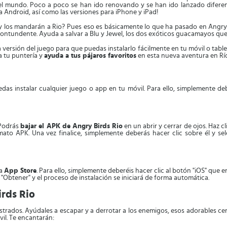
 el mundo. Poco a poco se han ido renovando y se han ido lanzado diferent
 Android, así como las versiones para iPhone y iPad!
as y los mandarán a Rio? Pues eso es básicamente lo que ha pasado en Angry
ontundente. Ayuda a salvar a Blu y Jewel, los dos exóticos guacamayos que p
 versión del juego para que puedas instalarlo fácilmente en tu móvil o table
a tu puntería y
ayuda a tus pájaros favoritos
en esta nueva aventura en Río
as instalar cualquier juego o app en tu móvil. Para ello, simplemente deb
 Podrás
bajar el APK de Angry Birds Rio
en un abrir y cerrar de ojos. Haz c
to APK. Una vez finalice, simplemente deberás hacer clic sobre él y selec
la
App Store
. Para ello, simplemente deberéis hacer clic al botón "iOS" que e
ón "Obtener" y el proceso de instalación se iniciará de forma automática.
irds Rio
uestrados. Ayúdales a escapar y a derrotar a los enemigos, esos adorables 
vil. Te encantarán: