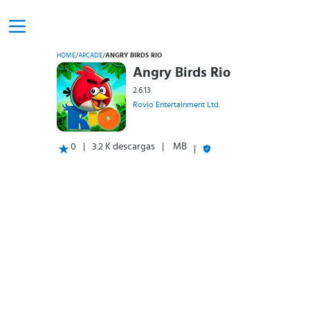
HOME
/
ARCADE
/
ANGRY BIRDS RIO
Angry Birds Rio
2.6.13
Rovio Entertainment Ltd.
0
3.2 K descargas
MB