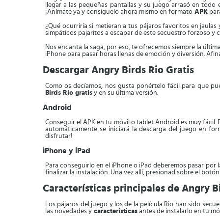
llegar a las pequeñas pantallas y su juego arrasó en todo
¡Anímate ya y consíguelo ahora mismo en formato
APK
para
¿Qué ocurriría si metieran a tus pájaros favoritos en jaul
simpáticos pajaritos a escapar de este secuestro forzoso y c
Nos encanta la saga, por eso, te ofrecemos siempre la última
iPhone para pasar horas llenas de emoción y diversión. Afin
Descargar Angry Birds Rio Gratis
Como os decíamos, nos gusta ponértelo fácil para que pued
Birds Rio gratis
y en su última versión.
Android
Conseguir el APK en tu móvil o tablet Android es muy fácil.
automáticamente se iniciará la descarga del juego en forma
disfrutar!
iPhone y iPad
Para conseguirlo en el iPhone o iPad deberemos pasar por 
finalizar la instalación. Una vez allí, presionad sobre el bot
Características principales de Angry B
Los pájaros del juego y los de la película Rio han sido sec
las novedades y
características
antes de instalarlo en tu mó