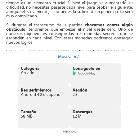
tiempo es un elemento crucial. Si bien el juego va aumentado su
dificultad, no necesitas pasarte cada nivel para probar el siguiente,
aunque efectivamente, si no tienes la suficiente experiencia, te será
muy complicado.
Si durante el transcurso de la partida
chocamos contra algún
obstáculo
, tendremos que empezar el nivel desde cero. Uno de
nuestros objetivos es conseguir las tres monedas secretas que se
esconden en cada nivel. Con estas monedas podremos conseguir
nuevos logros.
Eso sí, el juego por el momento
no ha recibido traducción de
idiomas
. Eso significa que estará disponible sólo en inglés. Aunque
Mostrar más
no necesariamente eso tiene que ser un impedimento para no
descargárselo. De hecho, el menú es muy sencillo y rápidamente
Categoría
Consíguelo en
cogeremos el significado de los distintos avisos que nos aparecerán
Arcade
en pantalla.
Características principales de Geometry
Dash
Requerimientos
Versión
Android 4.2 o superior
2.3
Un juego de acción basado en el ritmo
Un reto casi imposible lleno de geometría
Entretenimiento durante horas
Puedes desbloquear nuevos iconos y colores para personalizar
Tamaño
Descargas
tus personajes
58 MB
1.2 M
Puedes utilizar el modo practicar para mejorar tus habilidades
antes de enfrentarte al nivel definitivo
Ninguna compra dentro de la app para que puedas disfrutar del
PUBLICIDAD
juego de forma gratuita