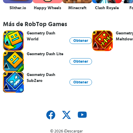
Slither.io
Happy Wheels
Minecraft
Clash Royale
Fo
Más de RobTop Games
Geometry Dash
Geometr
World
Meltdow
Obtener
Geometry Dash Lite
Obtener
Geometry Dash
SubZero
Obtener
© 2026 iDescargar