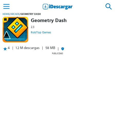
HOME
/
ARCADE
/
GEOMETRY DASH
Geometry Dash
2.3
RobTop Games
4
1.2 M descargas
58 MB
PUBLICIDAD