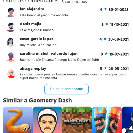
Últimos comentarios
8 comentarios
ian alejandro
4
30-01-2023
Esta bueno el juego me encanta
denis mejia
5
13-10-2021
Es el mejor del mundo
cesar garcia lopez
4
30-08-2021
Buy muena la.aplicacion
carolina michell valverde lujan
0
19-07-2021
Buenisima Me Encanta El Juego No lo Dejen de Subir
alissgameplay
5
26-05-2021
Es súper bueno puedes buscar mapas puedes construir es súper pero
super bueno me encanta
Dejar un comentario
Similar a Geometry Dash