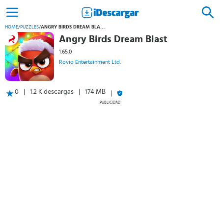
HOME
/
PUZZLES
/
ANGRY BIRDS DREAM BLAST
Angry Birds Dream Blast
1.65.0
Rovio Entertainment Ltd.
0
1.2 K descargas
174 MB
PUBLICIDAD