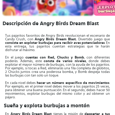
Descripción de Angry Birds Dream Blast
Tus pajaritos favoritos de Angry Birds revolucionan el escenario de
Candy Crush, con
Angry Birds Dream Blast.
Divertido juego que
consiste en explotar burbujas para recibir aves
potenciadoras
. En
esta entrega, tus pajaritos cuentan estrategias que te harán
disfrutar al máximo.
En el juego
cuentas con Red, Chucks y Bomb
, con diferentes
poderes. Además, este
consta
de varios niveles
, donde debes
explotar el mayor número de burbujas, con la ayuda de los pajaritos.
Por ejemplo, si tocas a Red, eliminarás una fila completa de globitos,
2 Chucks juntos crea una poderosa bomba, y Bomb despeja todas
las burbujas con tan solo un toque.
En cada nivel debes
hacer un número específico de movimientos
.
Por ejemplo, en el primer nivel debes mover a los pajaritos 25 veces,
para obtener una buena puntuación. En el segundo, debes hacer 50
movimientos, explotar burbujas del mismo color y así obtener un
pájaro.
Sueña y explota burbujas a montón
En
Angry Birds Dream Blast
tienes la misión de
despertar a tus