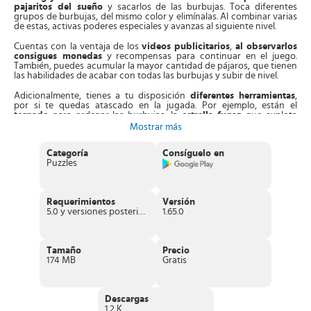
pajaritos del sueño
y sacarlos de las burbujas. Toca diferentes
grupos de burbujas, del mismo color y elimínalas. Al combinar varias
de estas, activas poderes especiales y avanzas al siguiente nivel.
Cuentas con la ventaja de los
videos publicitarios
,
al observarlos
consigues monedas
y recompensas para continuar en el juego.
También, puedes acumular la mayor cantidad de pájaros, que tienen
las habilidades de acabar con todas las burbujas y subir de nivel.
Adicionalmente, tienes a tu disposición
diferentes herramientas
,
por si te quedas atascado en la jugada. Por ejemplo, están el
tornado
para ordenar las burbujas, la
estrella fugaz
que explota
burbujas de diferentes colores y el
tirachinas
te permite quitar del
Mostrar más
camino los globitos que te impiden avanzar.
Categoría
Consíguelo en
Recuerda que tienes un número limitado de movimientos en cada
Puzzles
partida. Si los agotas todos, puedes quedarte estancado en el juego.
Por eso,
está atento cuantos tienes
, si son pocos,
explota al pájaro
que tengas, sin importar que no tengas muchos acumulados
, ya
que esto te permite seguir disfrutando de la partida.
Requerimientos
Versión
5.0 y versiones posteriores
1.65.0
Por otra parte,
es posible jugar
Angry Birds Dream Blast
en línea,
al conectarte con tu
cuenta de Facebook
. Así, puedes seguir con el
juego desde cualquier equipo móvil. Si quieres conectarte así, entra
en el menú principal, en la opción ajuste y carga el juego. Además,
Tamaño
Precio
puedes jugar con conexión a internet o sin esta.
174 MB
Gratis
En caso de no superar un nivel, debes jugarlo otra vez, perdiendo
una vida. Tienes 5 en total, pero puedes recuperarla cada 25 minutos
y continuar con la diversión.
Descargas
1.2 K