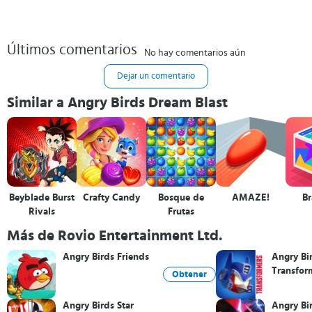
Últimos comentarios
No hay comentarios aún
Dejar un comentario
Similar a Angry Birds Dream Blast
Beyblade Burst
Crafty Candy
Bosque de
AMAZE!
Br
Rivals
Frutas
Más de Rovio Entertainment Ltd.
Angry Birds Friends
Angry Bi
Transfor
Obtener
Angry Birds Star
Angry Bi