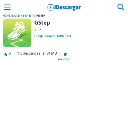
HOME
/
SALUD Y BIENESTAR
/
GSTEP
GStep
5.0.2
GStep: Green Health Care
0
1 K descargas
31 MB
PUBLICIDAD