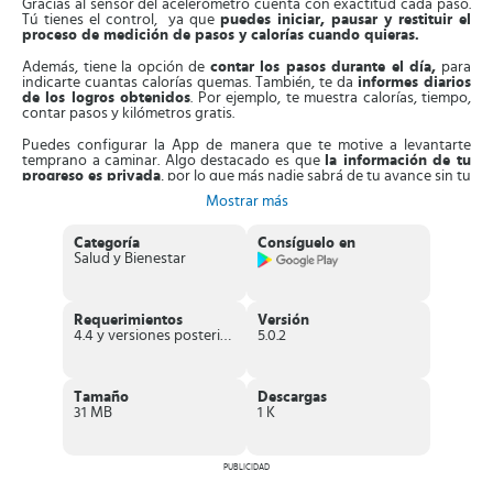
Gracias al sensor del acelerómetro cuenta con exactitud cada paso.
Tú tienes el control, ya que
puedes iniciar, pausar y restituir el
proceso de medición de pasos y calorías cuando quieras.
Además, tiene la opción de
contar los pasos durante el día,
para
indicarte cuantas calorías quemas. También, te da
informes diarios
de los logros obtenidos
. Por ejemplo, te muestra calorías, tiempo,
contar pasos y kilómetros gratis.
Puedes configurar la App de manera que te motive a levantarte
temprano a caminar. Algo destacado es que
la información de tu
progreso es privada
, por lo que más nadie sabrá de tu avance sin tu
consentimiento.
Mostrar más
Otra excelente función es,
registra la ruta que hagas y te da un
análisis detallado después de realizarla
. Es excelente para
Categoría
Consíguelo en
utilizarlo como rastreador de ciclismo, ya que mide la distancia que
Salud y Bienestar
entrenaste, así como también la velocidad, tiempo y calorías
quemadas durante el ciclismo.
También,
a través de Facebook puedes sincronizarte con tus
Requerimientos
Versión
amigos,
de modo que los motives y compartir progresos a través de
4.4 y versiones posteriores
5.0.2
mensajes. Además, te envía notificaciones de las personas que te
siguen, le dan me gusta a tus publicaciones o comentarios.
Otra función interesante es que puedes
participar en desafíos
, así
Tamaño
Descargas
que anima a familiares y amigos a que la descarguen y compite por
31 MB
1 K
la puntuación más alta. Recuerda que entre más constante seas
caminando más fácil se te hará llevar una buena rutina.
PUBLICIDAD
Asimismo, para hacer más interesante tu rutina puedes
agregar
fotos y editar subtítulos.
Finalmente, para tener resultados