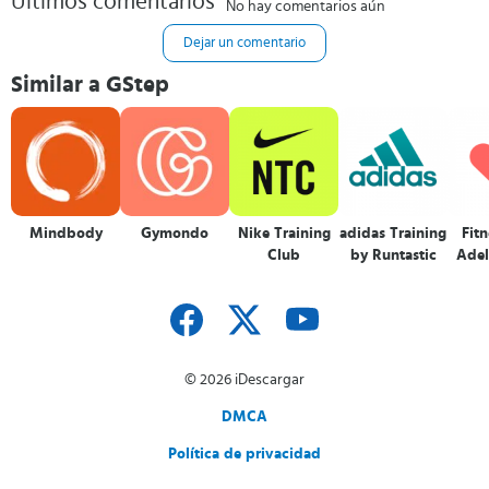
Últimos comentarios
No hay comentarios aún
Dejar un comentario
Similar a GStep
Mindbody
Gymondo
Nike Training
adidas Training
Fitn
Club
by Runtastic
Adel
© 2026 iDescargar
DMCA
Política de privacidad