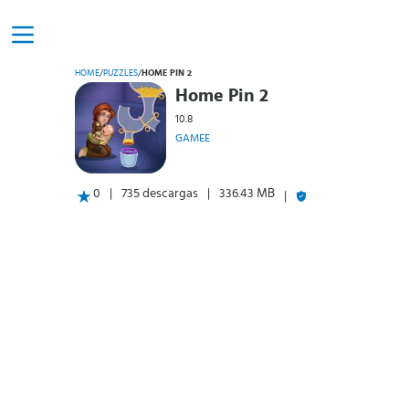
HOME
/
PUZZLES
/
HOME PIN 2
Home Pin 2
10.8
GAMEE
0
735 descargas
336.43 MB