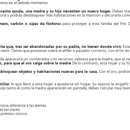
chetas en el debido momento.
ecesita ayuda, una madre y su hija necesitan un nuevo hogar.
Debes tira
storia y podrás desbloquear más habitaciones en la mansión y decorarla com
nero, carbón o cajas de fósforos
para proteger a esta familia del frío.
jita que, tras ser abandonadas por su padre, no tienen donde vivir
. Est
rvenir. Tienes que presionar sobre el alfiler o pasador correcto, con el fin de
lla aparecerá un contenedor con recursos valiosos para la madre, que al rec
, para que el oro caiga sobre la madre
. De lo contrario, esta mujer y su hi
bloquear objetos y habitaciones nuevas para la casa.
Con el oro, podrás
miliar
, lo que llevó a esta mujer a quedarse sin hogar. Su esposo la engañó
ida tanto él como la madre aparecerán en pantalla, debes calcular muy bien 
oria diferente a las demás.
ectaculares.
premios únicos.