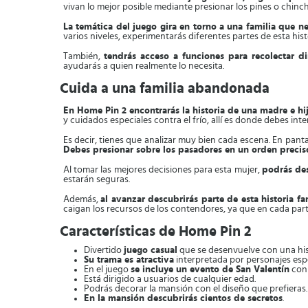
vivan lo mejor posible mediante presionar los pines o chin
La temática del juego gira en torno a una familia que n
varios niveles, experimentarás diferentes partes de esta hi
También,
tendrás acceso a funciones para recolectar di
ayudarás a quien realmente lo necesita.
Cuida a una familia abandonada
En Home Pin 2 encontrarás la historia de una madre e hi
y cuidados especiales contra el frío, allí es donde debes inte
Es decir, tienes que analizar muy bien cada escena. En panta
Debes presionar sobre los pasadores en un orden preciso
Al tomar las mejores decisiones para esta mujer,
podrás des
estarán seguras.
Además,
al avanzar descubrirás parte de esta historia fa
caigan los recursos de los contendores, ya que en cada part
Características de Home Pin 2
Divertido
juego casual
que se desenvuelve con una hist
Su trama es atractiva
interpretada por personajes esp
En el juego
se incluye un evento de San Valentín
con 
Está dirigido a usuarios de cualquier edad.
Podrás decorar la mansión con el diseño que prefieras.
En la mansión descubrirás cientos de secretos
.