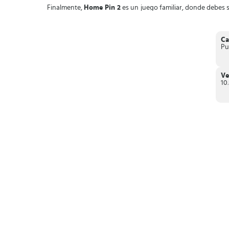
Finalmente,
Home Pin 2
es un juego familiar, donde debes su
necesite.
Ca
Pu
Ve
10