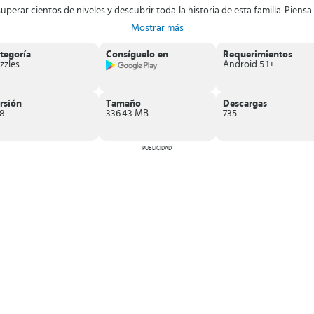
perar cientos de niveles y descubrir toda la historia de esta familia. Piens
Mostrar más
tegoría
Consíguelo en
Requerimientos
zzles
Android 5.1+
rsión
Tamaño
Descargas
.8
336.43 MB
735
PUBLICIDAD