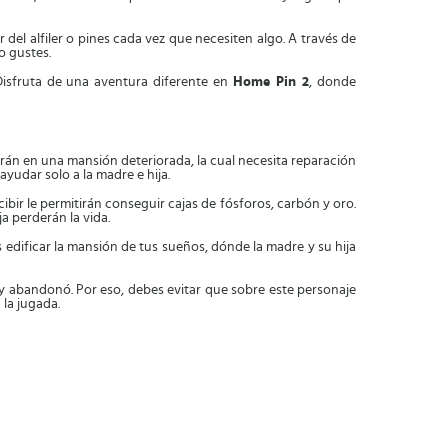
r del alfiler o pines cada vez que necesiten algo. A través de
o gustes.
 Disfruta de una aventura diferente en
Home Pin 2
, donde
arán en una mansión deteriorada, la cual necesita reparación
 ayudar solo a la madre e hija.
ibir le permitirán conseguir cajas de fósforos, carbón y oro.
ja perderán la vida.
 edificar la mansión de tus sueños, dónde la madre y su hija
 y abandonó. Por eso, debes evitar que sobre este personaje
la jugada.