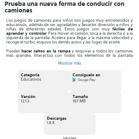
Prueba una nueva forma de conducir con
camiones
Los juegos de camiones para niños son juegos muy entretenidos y
educativos, además de ser agradables y llevarles diversión a niños y
niñas de diferentes edades. Estos juegos son muy
fáciles de
aprender y controlar
. Para mover el camión, toca a la derecha o a la
izquierda de la pantalla. Acelera para llegar a la máxima velocidad y
recoge el turbo, esquiva los demás autos y las fugas de aceite.
Puedes
hacer saltos en la rampa
y esquivar a todos los camiones
más grandes. Interactúa con todos los elementos de la pantalla
cuando resuelvas un nivel. Al completar un nivel del juego toca la
Mostrar más
flecha para cambiar al siguiente nivel.
En los juegos de camiones para niños, tu hijo puede
jugar con
Categoría
Consíguelo en
cualquier tipo de camión
que más le guste y escuchar efectos de
Educativos
sonidos realistas. Pasa junto a tu hijo un rato agradable
conduciendo los más increíbles camiones, divirtiéndose y al mismo
tiempo mejorando sus habilidades.
Versión
Tamaño
Características de juegos de camiones para
12.1.3
187 MB
niños
Juegos de
alta calidad
diseñados tanto para niños como para
Descargas
niñas.
1.8 K
Proporcionan diversión para niños de
todas las edades
,
preescolar, escolar y preadolescente.
Fáciles de usar y controlar
.
Cuenta con una gran
variedad de camiones
de colores muy
PUBLICIDAD