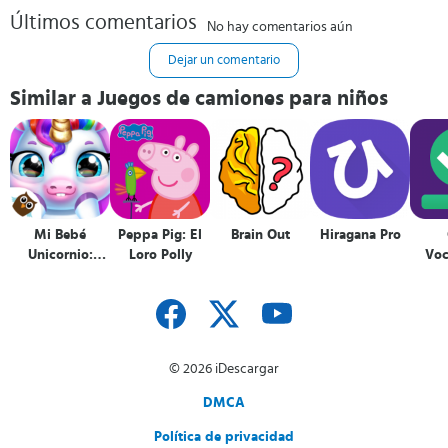
Últimos comentarios
No hay comentarios aún
Dejar un comentario
Similar a Juegos de camiones para niños
Mi Bebé
Peppa Pig: El
Brain Out
Hiragana Pro
Unicornio:
Loro Polly
Voc
cuida y viste a
B
tu mascota
© 2026 iDescargar
DMCA
Política de privacidad