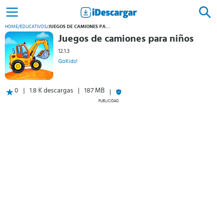
HOME
/
EDUCATIVOS
/
JUEGOS DE CAMIONES PARA NIÑOS
Juegos de camiones para niños
12.1.3
GoKids!
0
1.8 K descargas
187 MB
PUBLICIDAD