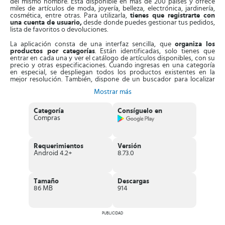
del mismo nombre. Está disponible en más de 200 países y ofrece
miles de artículos de moda, joyería, belleza, electrónica, jardinería,
cosmética, entre otras. Para utilizarla,
tienes que registrarte con
una cuenta de usuario,
desde donde puedes gestionar tus pedidos,
lista de favoritos o devoluciones.
La aplicación consta de una interfaz sencilla, que
organiza los
productos por categorías
. Están identificadas, solo tienes que
entrar en cada una y ver el catálogo de artículos disponibles, con su
precio y otras especificaciones. Cuando ingresas en una categoría
en especial, se despliegan todos los productos existentes en la
mejor resolución. También, dispone de un buscador para localizar
artículos específicos.
Mostrar más
Entonces,
cuando presionas sobre algún producto verás su
disponibilidad, si tiene o no envío gratis.
También, su sistema de
Categoría
Consíguelo en
navegación entre el catalogo es agradable, puedes regresar a
Compras
apartados anteriores si has olvidado detalles de un artículo en el
icono de historial. Aparte de esto, la App dispone de varios métodos
de pagos, tales como Western Union, PayPal y tarjetas de débito o
crédito.
Requerimientos
Versión
Android 4.2+
8.73.0
Características de LightInTheBox
Aplicación oficial de LightInTheBox
, compatible con Android
e iOS. Se dedica a ofrecer diferentes tipos de productos a los
Tamaño
Descargas
mejores precios.
86 MB
914
La App ofrece un
10% de descuento para los nuevos usuarios
.
Al realizar el mayor número de pedidos, podrás ganar un 3% de
recompensas.
PUBLICIDAD
En la aplicación
conseguirás miles de artículos y las mejores
ofertas
.