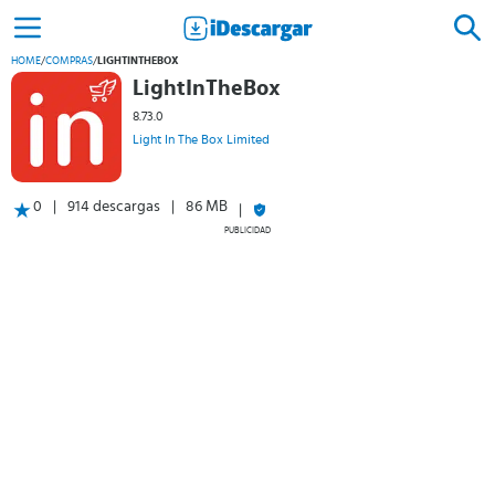
HOME
/
COMPRAS
/
LIGHTINTHEBOX
LightInTheBox
8.73.0
Light In The Box Limited
0
914 descargas
86 MB
PUBLICIDAD