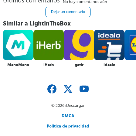
Últimos comentarios
No hay comentarios aún
Dejar un comentario
Similar a LightInTheBox
ManoMano
iHerb
getir
idealo
© 2026 iDescargar
DMCA
Política de privacidad