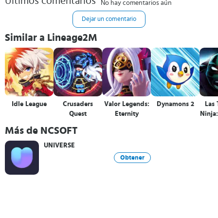
Últimos comentarios
No hay comentarios aún
Dejar un comentario
Similar a Lineage2M
Idle League
Crusaders
Valor Legends:
Dynamons 2
Las 
Quest
Eternity
Ninja
Más de NCSOFT
UNIVERSE
Obtener