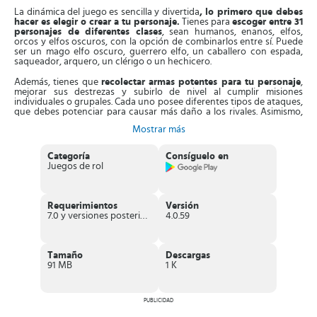
La dinámica del juego es sencilla y divertida
, lo primero que debes
hacer es elegir o crear a tu personaje.
Tienes para
escoger entre 31
personajes de diferentes clases
, sean humanos, enanos, elfos,
orcos y elfos oscuros, con la opción de combinarlos entre sí. Puede
ser un mago elfo oscuro, guerrero elfo, un caballero con espada,
saqueador, arquero, un clérigo o un hechicero.
Además, tienes que
recolectar armas potentes para tu personaje
,
mejorar sus destrezas y subirlo de nivel al cumplir misiones
individuales o grupales. Cada uno posee diferentes tipos de ataques,
que debes potenciar para causar más daño a los rivales. Asimismo,
podrás explorar un vasto terreno con misterios
, donde tendrás
Mostrar más
combates individuales o con varios jugadores a la vez.
Los enfrentamientos son fáciles,
ya que sus controles están
Categoría
Consíguelo en
optimizados para equipos móviles.
En el lado izquierdo de la
Juegos de rol
pantalla esta un joystick de movimiento y en el derecho está los
botones de ataque. También, en las partidas multijugador podrás
conversar con los demás usuarios con tan solo presionar sobre su
nombre. Desde la esquina superior derecha accedes a los menús,
Requerimientos
Versión
inventarios y recursos disponibles.
7.0 y versiones posteriores
4.0.59
Aparte de los enfrentamientos en grupo, también puedes
realizar
diferentes misiones, explorar lugares y eliminar enemigos tu
solo
. El recorrido lo puedes hacer caminando, en
Tamaño
Descargas
teletransportadores y en diferentes criaturas voladoras. Es más,
91 MB
1 K
Lineage2M
dispone de gráficos de alta resolución en 3D y 4K UHD,
que mejoran tu experiencia en cada nivel.
Características de Lineage2M
PUBLICIDAD