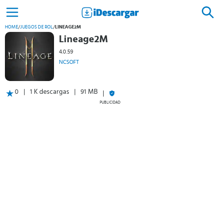
HOME
/
JUEGOS DE ROL
/
LINEAGE2M
Lineage2M
4.0.59
NCSOFT
0
1 K descargas
91 MB
PUBLICIDAD