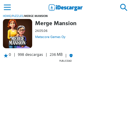
HOME
/
PUZZLES
/
MERGE MANSION
Merge Mansion
24.05.06
Metacore Games Oy
0
998 descargas
236 MB
PUBLICIDAD