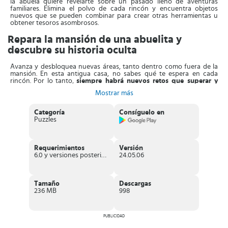
la abuela quiere revelarte sobre un pasado lleno de aventuras
familiares. Elimina el polvo de cada rincón y encuentra objetos
nuevos que se pueden combinar para crear otras herramientas u
obtener tesoros asombrosos.
Repara la mansión de una abuelita y
descubre su historia oculta
Avanza y desbloquea nuevas áreas, tanto dentro como fuera de la
mansión. En esta antigua casa, no sabes qué te espera en cada
rincón. Por lo tanto,
siempre habrá nuevos retos que superar y
secretos que descubrir
. ¿Qué esperas entonces para descargar
Mostrar más
Merge Mansion en tu dispositivo móvil?
El apartado visual de este título es muy llamativo, con
hermosas
Categoría
Consíguelo en
imágenes en tres dimensiones
que te permitirán desarrollar las
Puzzles
diferentes acciones desde una asombrosa vista cenital. Además de
resolver puzzles combina tres
, también disfrutarás de los diálogos
entre la jovencita y la abuela que te darán una idea de la historia que
rodea a los personajes.
Requerimientos
Versión
6.0 y versiones posteriores
24.05.06
Por otra parte, la
mecánica es muy parecida al de otros juegos
causales semejantes a este título
. Desliza tus dedos sobre la
pantalla y haz clic sobre los elementos que admitan algún tipo de
acción. Mientras que en los puzzles solo necesitas combinar tres o
Tamaño
Descargas
más piezas que sean iguales.
236 MB
998
Al descargar Merge Mansion, te sorprenderá gratamente que
con
mucha frecuencia aparecen actualizaciones que amplían la
historia
y la hacen más emocionante. ¡No hay forma de que te
PUBLICIDAD
canses usando este divertido juego!