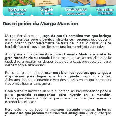
Descripción de Merge Mansion
Merge Mansion es un
juego de puzzle combina tres que incluye
una misteriosa pero divertida historia con secretos
que debes ir
descubriendo progresivamente. Se trata de un título casual que te
hará disfrutar de tus ratos libres de una forma relajada y adictiva.
Acompaña a una
carismática joven llamada Maddie a visitar la
gran mansión de su abuela
. Le ha tocado dejar la comodidad de la
ciudad para reparar los desperfectos de la casa, producto del paso
del tiempo y el abandono.
Por lo tanto, tendrás que
usar muy bien los recursos que tengas a
disposición para lograr que todo quede mejor
que antes.
Asimismo, irás solucionando divertidos puzzles en los que combinas
tres o más figuras semejantes.
Cada puzzle resuelto es un nivel superado, así irás avanzando poco a
poco,
ganando recompensas para invertir en la mansión
.
Desbloquea diversos objetos que pueden servirte para reparar o
decorar la vieja casa.
Pero esto no es todo,
la mansión esconde muchas historias
misteriosas que picarán tu curiosidad enseguida
. Averigua lo que