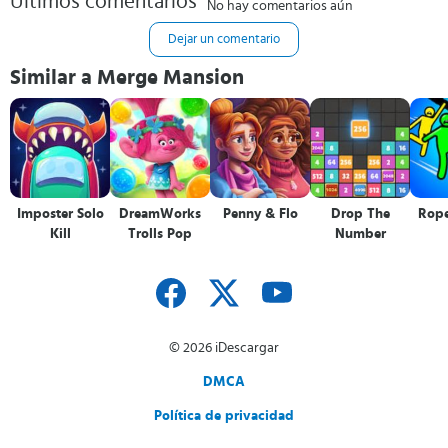
Últimos comentarios
No hay comentarios aún
Dejar un comentario
Similar a Merge Mansion
Imposter Solo
DreamWorks
Penny & Flo
Drop The
Rope
Kill
Trolls Pop
Number
© 2026 iDescargar
DMCA
Política de privacidad