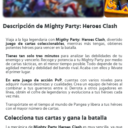
Descripción de Mighty Party: Heroes Clash
Viaja a la liga legendaria con
Migthy Party: Heroes Clash
, divertido
juego de cartas
coleccionables
, mientras más tengas, obtienes
potentes héroes para vencer en la batalla.
Tienes tan solo
tres minutos
para analizar las debilidades de tu
enemigo y vencerlo. Recoge y potencia a tu Mighty Party por medio
de cartas tácticas, en el menor tiempo posible. Todo depende de tu
agilidad mental y debilidad del bando rival. Acaba con ellos y llévate
el primer lugar.
En este juego de acción PvP
, cuentas con varios niveles para
adquirir nuevas destrezas y cualidades. Crea un equipo de héroes al
combinar a tus guerreros entre sí. Derrota a otros jugadores en
línea, obtén el cofre de legendarios y evoluciona a tus héroes cada
vez más.
Transpórtate en el tiempo al mundo de Pangea y libera a tus héroes
con el mayor número de cartas.
Colecciona tus cartas y gana la batalla
La mecánica de
Mighty Party Heroes Clash
es muy sencilla, ya que