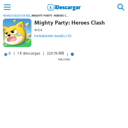
HOME
/
JUEGOS DE ROL
/
MIGHTY PARTY: HEROES CLASH
Mighty Party: Heroes Clash
41.0.4
PANORAMIK GAMES LTD
0
1 K descargas
220.76 MB
PUBLICIDAD