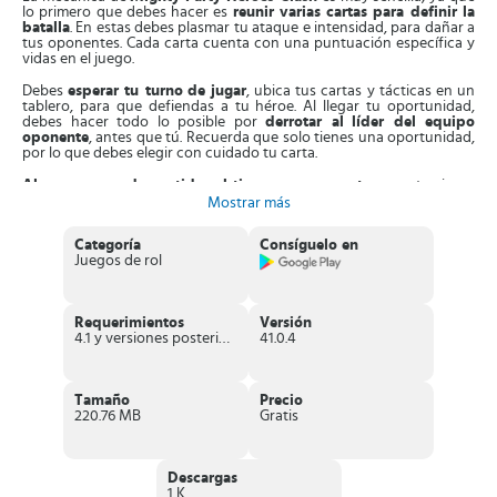
lo primero que debes hacer es
reunir varias cartas para definir la
batalla
. En estas debes plasmar tu ataque e intensidad, para dañar a
tus oponentes. Cada carta cuenta con una puntuación específica y
vidas en el juego.
Debes
esperar tu turno
de jugar
, ubica tus cartas y tácticas en un
tablero, para que defiendas a tu héroe. Al llegar tu oportunidad,
debes hacer todo lo posible por
derrotar al
líder del equipo
oponente
, antes que tú. Recuerda que solo tienes una oportunidad,
por lo que debes elegir con cuidado tu carta.
Al ganar en cada partida, obtienes nuevas cartas
, que te sirven
para mejorar las que ya tienes. Cada una de estas tiene un poder
Mostrar más
diferente, que puedes aumentar al ir superando los niveles. Es más,
dispones de
distintos personajes,
que desbloqueas a medida que
Categoría
Consíguelo en
avances en la jugada. Cada héroe tiene una habilidad distinta, que
Juegos de rol
marcan la diferencia entre ganar y perder.
En el juego te encuentras con
5 formas diferente de jugar
. Primero,
están las
luchas PvP
, donde peleas con ejércitos elegidos por otros
Requerimientos
Versión
jugadores en línea. Vencerlos te hace subir en la tabla de
4.1 y versiones posteriores
41.0.4
clasificación. También, tienes
torneos eliminatorios
, debes
enfrentarte a un rival y obtener el premio mayor.
Además, al
jugar en la arena divina
te permite conseguir cartas
Tamaño
Precio
superiores al azar. De esta forma, mejoras tus tácticas para
220.76 MB
Gratis
coleccionar cartas y evolucionarlas. Cuentas con
batallas
de
supervivencia
, donde debes jugar sin descansar hasta que tus
otros oponentes caigan. Si vences, recibes una moneda de alto
valor, que te permite obtener artículos útiles en el juego.
Descargas
1 K