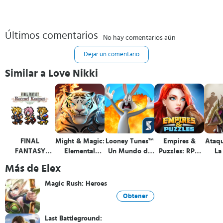
Últimos comentarios
No hay comentarios aún
Dejar un comentario
Similar a Love Nikki
FINAL
Might & Magic:
Looney Tunes™
Empires &
Ataq
FANTASY
Elemental
Un Mundo de
Puzzles: RPG
La
Record Keeper
Guardians
Locos
Quest
Gu
Más de Elex
Batall
Magic Rush: Heroes
Obtener
Last Battleground: