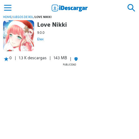
HOME
/
JUEGOS DE ROL
/
LOVE NIKKI
Love Nikki
9.0.0
Elex
0
1.3 K descargas
143 MB
PUBLICIDAD