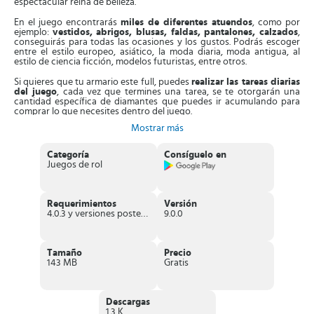
espectacular reina de belleza.
En el juego encontrarás
miles de diferentes atuendos
, como por
ejemplo:
vestidos, abrigos, blusas, faldas, pantalones, calzados
,
conseguirás para todas las ocasiones y los gustos. Podrás escoger
entre el estilo europeo, asiático, la moda diaria, moda antigua, al
estilo de ciencia ficción, modelos futuristas, entre otros.
Si quieres que tu armario este full, puedes
realizar las tareas diarias
del juego
, cada vez que termines una tarea, se te otorgarán una
cantidad específica de diamantes que puedes ir acumulando para
comprar lo que necesites dentro del juego.
Mostrar más
Love Nikki
cuenta con un increíble modo “
Diseño libre
” donde se
te permitirá tanto diseñar como vestir tus propios modelos y
atuendos, pero no solo eso, también podrás diseñar tus propios
Categoría
Consíguelo en
accesorios
,
maquillajes, peinados y hasta cambiar los fondos según
Juegos de rol
lo que a ti te guste.
A medida que
recolectes distintos tintes de colores
podrás
cambiar los tonos a los atuendos y al
recoger los patrones de trajes
Requerimientos
Versión
puedes personalizar la ropa y transformarla de modelos simples a
4.0.3 y versiones posteriores
9.0.0
modelos totalmente elegantes y sofisticados.
El juego te presenta
batallas entre jugadores y excelentes
diseñadores
del mundo
, puedes usar
10 habilidades
diferentes en
Tamaño
Precio
el momento que lo amerites en cada una de estas batallas de
143 MB
Gratis
disfraces. ¡
Tú puedes ganarles a los diseñadores
!
Participa en concursos de moda
realizando combinaciones de
ropa, por cada combinación que hagas obtendrás una puntuación
Descargas
que te permitirá seguir compitiendo y escalando puestos en la tabla
1.3 K