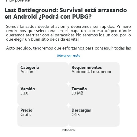
muy potente.
Last Battleground: Survival está arrasando
en Android ¿Podrá con PUBG?
Somos lanzados desde el avión y deberemos ser rápidos. Primero
tendremos que seleccionar en el mapa un sitio estratégico dónde
queramos aterrizar con el paracaídas. No seremos los únicos, por lo
que elegir un buen sitio de caída es vital.
Acto seguido, tendremos que esforzarnos para conseguir todas las
armas, municiones, medicinas, vendajes y demás accesorios para
Mostrar más
estar bien preparados para la batalla final. Pero no te confíes en
ningún momento, siempre puede haber alguien detrás de esa
puerta, ventana o habitación. Sé lo más sigiloso posible y ten tus
Categoría
Requerimientos
cinco sentidos siempre activos.
Acción
Android 4.1 o superior
Características principales de Last
Battleground: Survival
Versión
Tamaño
3.3.0
30 MB
Este juego cuenta con una
jugabilidad impresionante
. Es cierto
que todavía se encuentra en una fase inicial. Por eso quizás
encuentres algunos bugs o fallos que se irán mejorando con futuros
parches y/o actualizaciones. Aún así, se trata de uno de los juegos
Precio
Descargas
más fieles a
PUBG
(que ya está disponible también para dispositivos
Gratis
2.6 K
móviles), por lo que se está ganando el respeto de millones y
millones de jugadores en todo el mundo. Veamos cuáles son sus
principales características:
PUBLICIDAD
Juega con
32 jugadores de todo el mundo
y elimínalos a todos