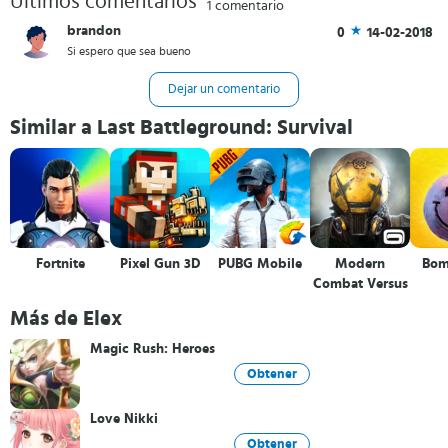
Últimos comentarios
1 comentario
brandon
0
14-02-2018
Si espero que sea bueno
Dejar un comentario
Similar a Last Battleground: Survival
Fortnite
Pixel Gun 3D
PUBG Mobile
Modern
Bom
Combat Versus
Más de Elex
Magic Rush: Heroes
Obtener
Love Nikki
Obtener