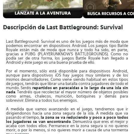
Descripción de Last Battleground: Survival
Last Battleground: Survival es uno de los juegos más de moda que
podemos encontrar en dispositivos Android. Los juegos tipo Battle
Royale están más de moda que nunca y todo ha sido, en parte,
gracias a PUBG (PLAYERUNKNOW'S BATTLEGROUNDS). Como no
podía ser de otra forma, los juegos Battle Royale han llegado a
Android y éste juego es una buena prueba de ello.
Por el momento, sólo está disponible para dispositivos Android,
aunque para dispositivos iOS hay juegos muy similares y de los
mismos desarrolladores. Como viene siendo habitual en estos tipos
de juegos, tendrás que librar una batalla contra jugadores de todo el
mundo. Seréis
repartidos en paracaídas a lo largo de una isla sin
nada
. Tendréis que recolectar el mayor número de objetos posibles
como armas, chalecos, munición, botiquines y demás para
sobrevivir. Elimina a todos tus enemigos.
A medida que vamos avanzando en el juego, tendremos que ir
dirigiendonos hacia una zona segura de la isla. A medida que va
pasando el tiempo,
la zona se va reduciendo y poco a poco todos
los jugadores se van encontrando
. Demuestra que eres el mejor y
acaba con todos ellos. Permanece en la zona segura si no quieres
morir, o por lo menos, si no quieres morir a causa de una tormenta