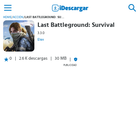
HOME
/
ACCIÓN
/
LAST BATTLEGROUND: SURVIVAL
Last Battleground: Survival
3.3.0
Elex
0
2.6 K descargas
30 MB
PUBLICIDAD