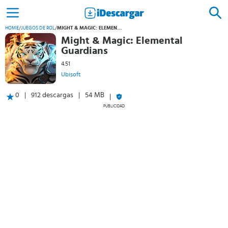
HOME
/
JUEGOS DE ROL
/
MIGHT & MAGIC: ELEMENTAL GUARDIANS
Might & Magic: Elemental
Guardians
4.51
Ubisoft
0
912 descargas
54 MB
PUBLICIDAD