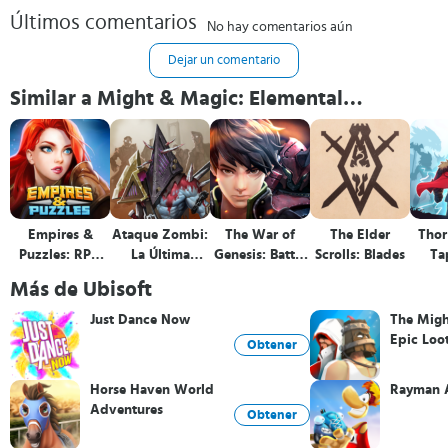
Últimos comentarios
No hay comentarios aún
Dejar un comentario
Similar a Might & Magic: Elemental
Guardians
Empires &
Ataque Zombi:
The War of
The Elder
Thor
Puzzles: RPG
La Última
Genesis: Battle
Scrolls: Blades
Ta
Quest
Guerra de
of Antaria
Más de Ubisoft
Batalla Inactiva
Just Dance Now
The Migh
Epic Loo
Obtener
Horse Haven World
Rayman 
Adventures
Obtener