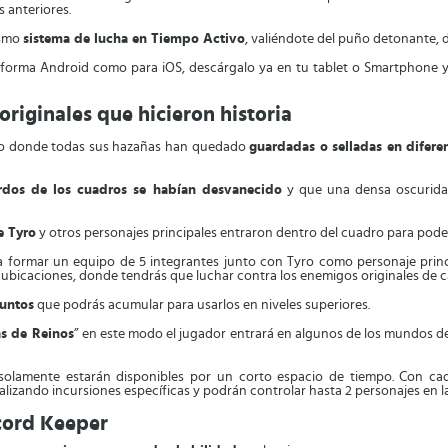
 anteriores.
ismo
sistema de lucha en Tiempo Activo
, valiéndote del puño detonante, d
aforma Android como para iOS, descárgalo ya en tu tablet o Smartphone y
originales que hicieron historia
eino donde todas sus hazañas han quedado
guardadas o selladas en difere
rdos de los cuadros se habían desvanecido
y que una densa oscuridad
e Tyro
y otros personajes principales entraron dentro del cuadro para poder 
 formar un equipo de 5 integrantes junto con Tyro como personaje prin
bicaciones, donde tendrás que luchar contra los enemigos originales de ca
puntos
que podrás acumular para usarlos en niveles superiores.
s de Reinos
” en este modo el jugador entrará en algunos de los mundos de
solamente estarán disponibles por un corto espacio de tiempo. Con c
alizando incursiones específicas y podrán controlar hasta 2 personajes en la p
cord Keeper