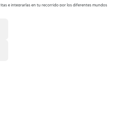
itas e integrarlas en tu recorrido por los diferentes mundos
s.
originales que hicieron historia en este espectacular juego