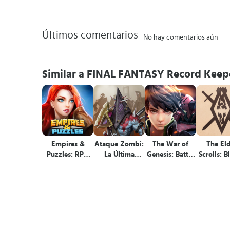
Últimos comentarios
No hay comentarios aún
Similar a FINAL FANTASY Record Keep
Empires &
Ataque Zombi:
The War of
The El
Puzzles: RPG
La Última
Genesis: Battle
Scrolls: B
Quest
Guerra de
of Antaria
Batalla Inactiva