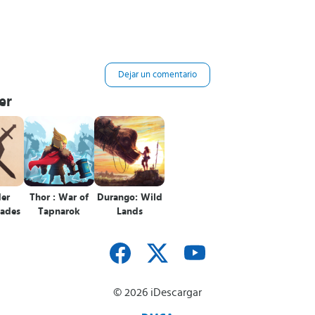
Dejar un comentario
er
der
Thor : War of
Durango: Wild
lades
Tapnarok
Lands
© 2026 iDescargar