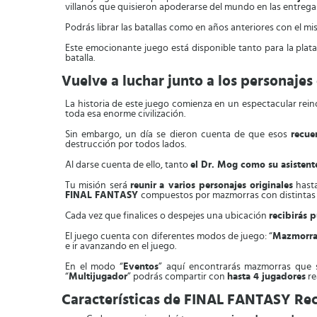
villanos que quisieron apoderarse del mundo en las entregas
Podrás librar las batallas como en años anteriores con el m
Este emocionante juego está disponible tanto para la plat
batalla.
Vuelve a luchar junto a los personajes 
La historia de este juego comienza en un espectacular r
toda esa enorme civilización.
Sin embargo, un día se dieron cuenta de que esos
recue
destrucción por todos lados.
Al darse cuenta de ello, tanto
el Dr. Mog como su asistent
Tu misión será
reunir
a varios personajes originales
hasta
FINAL FANTASY
compuestos por mazmorras con distintas u
Cada vez que finalices o despejes una ubicación
recibirás 
El juego cuenta con diferentes modos de juego: “
Mazmorra
e ir avanzando en el juego.
En el modo “
Eventos
” aquí encontrarás mazmorras que 
“
Multijugador
” podrás compartir con
hasta 4 jugadores
re
Características de FINAL FANTASY Re