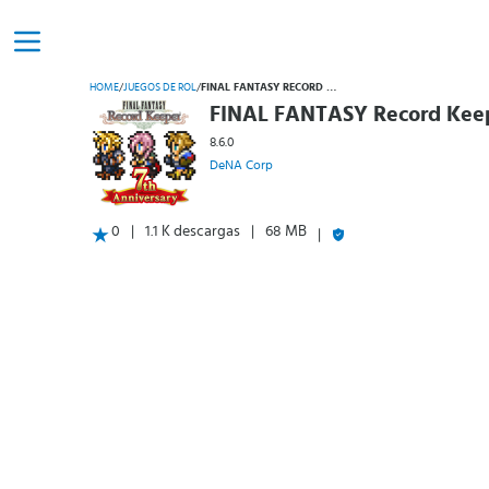
HOME
/
JUEGOS DE ROL
/
FINAL FANTASY RECORD KEEPER
FINAL FANTASY Record Kee
8.6.0
DeNA Corp
0
1.1 K descargas
68 MB