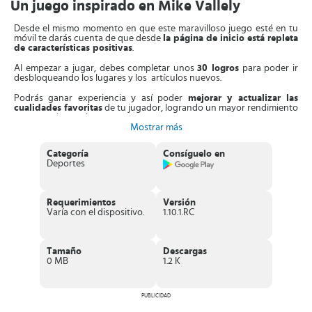
Un juego inspirado en Mike Vallely
Desde el mismo momento en que este maravilloso juego esté en tu
móvil te darás cuenta de que desde
la página de inicio está repleta
de características positivas
.
Al empezar a jugar, debes completar unos
30 logros
para poder ir
desbloqueando los lugares y los artículos nuevos.
Podrás ganar experiencia y así poder
mejorar y actualizar las
cualidades favoritas
de tu jugador, logrando un mayor rendimiento
y puntuaciones altas.
Mostrar más
Por ser un deporte de estilo libre, podrás mejorar y seguir
practicando las habilidades de este deporte sin tener ningún tipo de
Categoría
Consíguelo en
restricción.
Deportes
Además, podrás
seleccionar un personaje entre los 8 que se
ponen a tu disposición
y los podrás personalizar como prefieras.
Podrás cambiar y elegir nuevos zapatos, trajes, ejes, engranajes,
Requerimientos
Versión
pruebas, tablas y otros artículos que se irán desbloqueando al pasar
Varía con el dispositivo.
1.10.1.RC
de nivel.
En el transcurso del juego podrás
aprender unos 40 trucos
que te
ayudarán en tu progreso como Skateboard. Con estos trucos,
Tamaño
Descargas
podrás
acumular puntuación, experiencia y reputación.
0 MB
1.2 K
El
sistema de control
es completamente nuevo y lo podrás
personalizar utilizando la alta definición con la que goza el juego.
PUBLICIDAD
Sin duda, este juego deportivo ha plasmado muy bien la vida del