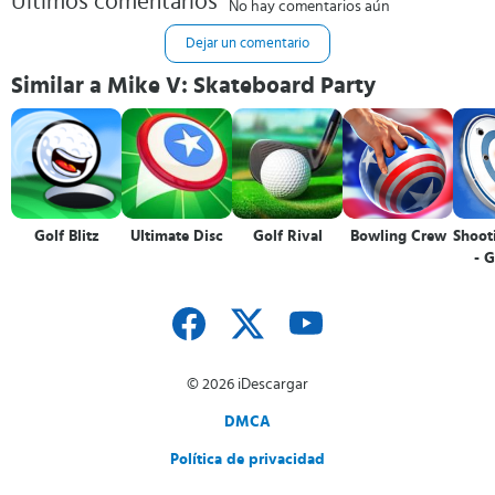
Últimos comentarios
No hay comentarios aún
Dejar un comentario
Similar a Mike V: Skateboard Party
Golf Blitz
Ultimate Disc
Golf Rival
Bowling Crew
Shoot
- G
© 2026 iDescargar
DMCA
Política de privacidad