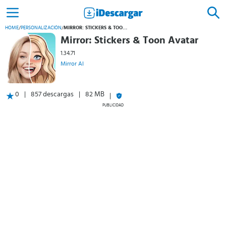
HOME
/
PERSONALIZACIÓN
/
MIRROR: STICKERS & TOON AVATAR
Mirror: Stickers & Toon Avatar
1.34.71
Mirror AI
0
857 descargas
82 MB
PUBLICIDAD