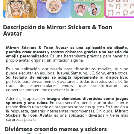
Descripción de Mirror: Stickers & Toon
Avatar
Mirror: Stickers & Toon Avatar es una aplicación de diseño,
permite crear memes y rostros chistosos gracias a su teclado de
emojis personalizado
s. Es una herramienta práctica para hacer tu
propio avatar original, sin limitación alguna.
Es una aplicación optimizada para dispositivos móviles, que se
puede ejecutar en equipos Huawei, Samsung, LG, Sony, entre otros.
Su teclado de emojis se adapta rápidamente al dispositivo
,
perfecto para enviar memes y avatares a todas tus redes sociales. Se
trata de espectaculares emojis, que transformarán tus
conversaciones en una experiencia única.
Además, la aplicación
integra elementos divertidos como juegos
spinners y una ruleta
. En esta sección, tienes que probar suerte
respondiendo una serie de preguntas sobre tus gustos. En función a
la respuesta, ganarás interesantes recompensas. Sin duda,
Mirror:
Stickers & Toon Avatar
es una aplicación divertida y tiene más
sorpresas para ti.
Diviértete creando memes y stickers