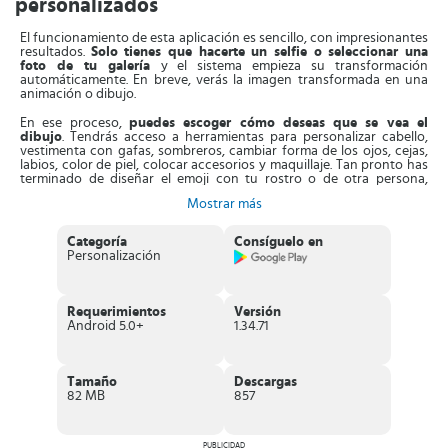
personalizados
El funcionamiento de esta aplicación es sencillo, con impresionantes
resultados.
Solo tienes que hacerte un selfie o seleccionar una
foto de tu galería
y el sistema empieza su transformación
automáticamente. En breve, verás la imagen transformada en una
animación o dibujo.
En ese proceso,
puedes escoger cómo deseas que se vea el
dibujo
. Tendrás acceso a herramientas para personalizar cabello,
vestimenta con gafas, sombreros, cambiar forma de los ojos, cejas,
labios, color de piel, colocar accesorios y maquillaje. Tan pronto has
terminado de diseñar el emoji con tu rostro o de otra persona,
puedes descargar packs de pegatinas o sticker, son en total unas
Mostrar más
1500 calcomanías personales. Los puedes usar en WhatsApp o
cualquier App de mensajería.
Categoría
Consíguelo en
Aparte de esto,
la aplicación cuenta con un teclado emoji de
Personalización
stickers personal
. Solo tienes que activarlos y podrás acceder a
unos 1500 memes, animaciones, giphy, bitmoji y GIFs. Los puedes
compartir en la red social de tu preferencia o en tus historias de
Instagram. Además,
es posible añadir a este teclado tus
Requerimientos
Versión
emoticonos personales
, crear pegatinas y editar tu creación
Android 5.0+
1.34.71
cuando desees.
También,
la App consta del apartado Mirror face maker para
crear GIF animados
. Los puedes hacer a partir de tu rostro o el de
Tamaño
Descargas
tus amigos, luego podrás enviar las caras a tus contactos por
82 MB
857
mensajes o las redes sociales. Asimismo, tienes la opción de diseñar
textos personalizados para los emojis, puedes expresar lo que
gustes con pegatinas y avatares personalizados.
PUBLICIDAD