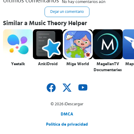
Últimos comentarios
No hay comentarios aún
Dejar un comentario
Similar a Music Theory Helper
Yeetalk
AnkiDroid
Miga World
MagellanTV
Mapa
Documentaries
© 2026 iDescargar
DMCA
Política de privacidad