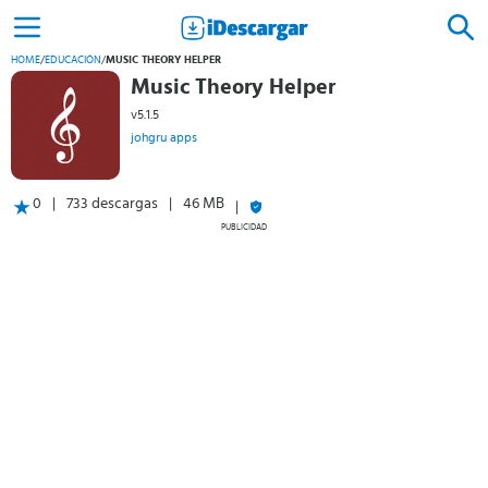
HOME
/
EDUCACIÓN
/
MUSIC THEORY HELPER
Music Theory Helper
v5.1.5
johgru apps
0
733 descargas
46 MB
PUBLICIDAD