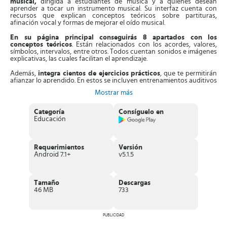
musical,
dirigida a estudiantes de música y a quienes desean
aprender a tocar un instrumento musical. Su interfaz cuenta con
recursos que explican conceptos teóricos sobre partituras,
afinación vocal y formas de mejorar el oído musical.
En su página principal conseguirás 8 apartados con los
conceptos teóricos
. Están relacionados con los acordes, valores,
símbolos, intervalos, entre otros. Todos cuentan sonidos e imágenes
explicativas, las cuales facilitan el aprendizaje.
Además,
integra cientos de ejercicios prácticos
, que te permitirán
afianzar lo aprendido. En estos se incluyen entrenamientos auditivos
y ejercicios teóricos. Por ejemplo, conseguirás ejercicios de
Mostrar más
comprensión auditiva, con prácticas de intervalos melódicos o
armónicos, acordes y progresiones de acordes.
Categoría
Consíguelo en
También, tendrás
acceso a prácticas de lecturas de notas
, lecturas
Educación
a primera vista, de intervalos y fórmulas de escalas. Conseguirás una
sección de práctica mental, con grados de acorde y escalas. Integra
la
sección Practice Helper
, opción de pago, la cual permite
aleatorizar claves, acordes y escalas, aporta guía práctica en cada
Requerimientos
Versión
sesión.
Android 7.1+
v5.1.5
Características de Music Theory Helper
Excelente aplicación educativa, que aporta información
Tamaño
Descargas
teórica y práctica sobre conceptos musicales
.
46 MB
733
Está diseñada con una
sencilla y bonita interfaz
.
Integra
cuatro tipos de ejercicios
para mejorar el oído, leer
intervalos, partituras y más,
PUBLICIDAD
Consta de opciones para crear acordes, escalas y modos
musicales.