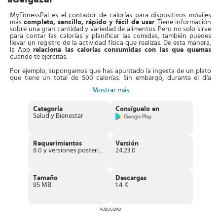
MyFitnessPal es el contador de calorías para dispositivos móviles
más
completo, sencillo, rápido y fácil de usar
. Tiene información
sobre una gran cantidad y variedad de alimentos. Pero no solo sirve
para contar las calorías y planificar las comidas, también puedes
llevar un registro de la actividad física que realizas. De esta manera,
la App
relaciona las calorías consumidas con las que quemas
cuando te ejercitas.
Por ejemplo, supongamos que has apuntado la ingesta de un plato
que tiene un total de 500 calorías. Sin embargo, durante el día
corriste alrededor de media hora y también los has registrado en la
Mostrar más
App, entonces esta te indicará que quemaste alrededor de 200
calorías de las 500 que consumiste en total.
Categoría
Consíguelo en
Así que
no te compliques contando calorías de los alimentos
o
Salud y Bienestar
aquellas que ya has quemado, porque este contador lo hará todo
por ti. También tiene una
calculadora de macronutrientes
integrada
que te muestra un desglose de los carbohidratos,
proteínas y grasas por gramos o porcentajes.
Requerimientos
Versión
8.0 y versiones posteriores
24.23.0
Por otro lado, puedes
llevar un control personalizado de los
carbohidratos que debes consumir y los que has consumido
.
Esta App te ofrece información sobre nutrición para que analices
cada comida y compares los alimentos por calorías y
Tamaño
Descargas
macronutrientes. Usa el planificador para que ajustes tus metas y los
95 MB
1.4 K
alimentos que debes consumir.
Características de MyFitnessPal
PUBLICIDAD
Contador de calorías y planificador de comidas
gratuito
.