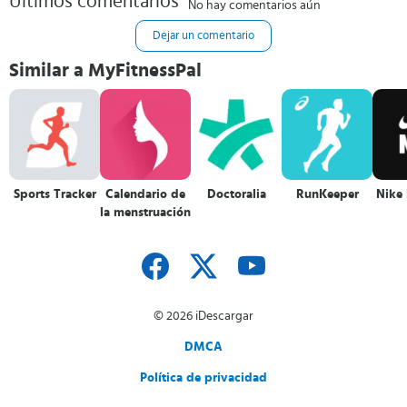
Últimos comentarios
No hay comentarios aún
Dejar un comentario
Similar a MyFitnessPal
Sports Tracker
Calendario de
Doctoralia
RunKeeper
Nike
la menstruación
© 2026 iDescargar
DMCA
Política de privacidad