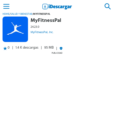
HOME
/
SALUD Y BIENESTAR
/
MYFITNESSPAL
MyFitnessPal
24.23.0
MyFitnessPal, Inc.
0
1.4 K descargas
95 MB
PUBLICIDAD