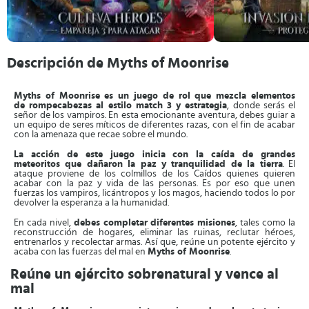
Descripción de Myths of Moonrise
Myths of Moonrise es un juego de rol que mezcla elementos
de
r
ompe
cabezas al estilo match 3 y estrategia
, donde serás el
señor de los vampiros. En esta emocionante aventura, debes guiar a
un equipo de seres míticos de diferentes razas, con el fin de acabar
con la amenaza que recae sobre el mundo.
La acción de este juego inicia con la caída de grandes
meteoritos que dañaron la paz y tranquilidad de la tierra
. El
ataque proviene de los colmillos de los Caídos quienes quieren
acabar con la paz y vida de las personas. Es por eso que unen
fuerzas los vampiros, licántropos y los magos, haciendo todos lo por
devolver la esperanza a la humanidad.
En cada nivel,
debes completar diferentes misiones
, tales como la
reconstrucción de hogares, eliminar las ruinas, reclutar héroes,
entrenarlos y recolectar armas. Así que, reúne un potente ejército y
acaba con las fuerzas del mal en
Myths of Moonrise
.
Reúne un ejército sobrenatural y vence al
mal