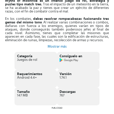
Myths of Moonrise es un intenso juego de rol, estrategia y
puzles tipo match tres.
Tras el impacto de un meteorito en la tierra,
se ha acabado la paz y tienes que crear un ejército de diferentes
razas, con el fin de combatir contra el mal.
En los combates,
debes resolver rompecabezas fusionando tres
gemas del mismo tono
. Al realizar varias combinaciones o combos,
dañaras con fuerza a los enemigos, quienes varían en tipos de
ataques, donde conseguirás también poderosos jefes al final de
cada nivel. Asimismo, tienes que completar las misiones que
aparecen en cada fase, las cuales son la edificación de estructuras,
eliminación de ruinas, limpiezas, recolección de armas y recursos.
Mostrar más
También,
tienes que reclutar héroes, de las 4 tropas diferentes
que ofrece el juego
, los cuales están distribuidos en 5 tipos de
razas. Debes construir una fortaleza, formar alianzas, explorar el
Categoría
Consíguelo en
lugar y despertar a los caídos. Todo esto se complementa con
Juegos de rol
gráficos detallados en 3D. Tienes que explorar los diferentes
territorios y fortalecer tus tropas con más soldados.
Características de Myths of Moonrise
Requerimientos
Versión
Android 4.4+
1.74.1
Divertido juego de rol y estrategia que integra elementos de
rompecabezas al estilo match 3
.
Los combates se realizan mediante la resolución de los
puzles
, donde debes unir tres o más gemas para causar mucho
Tamaño
Descargas
daño a los enemigos.
147 MB
767
El juego dispone de
4 tipos de tropas distintas y 5 tipos de
razas
, cada uno con poderes especiales. Debes utilizarlos
estratégicamente a fin de acabar con los rivales.
PUBLICIDAD
Este juego consta de un
sistema de misiones
, debes completar
tareas relacionadas con la restauración de la tierra y de la paz.