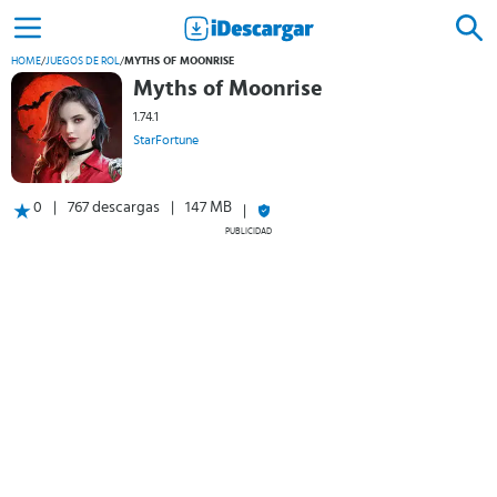
HOME
/
JUEGOS DE ROL
/
MYTHS OF MOONRISE
Myths of Moonrise
1.74.1
StarFortune
0
767 descargas
147 MB
PUBLICIDAD