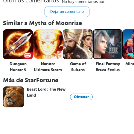
Últimos comentarios
No hay comentarios aún
Dejar un comentario
Similar a Myths of Moonrise
Dungeon
Naruto:
Game of
Final Fantasy
Mine
Hunter 5
Ultimate Storm
Sultans
Brave Exvius
Más de StarFortune
Beast Lord: The New
Land
Obtener