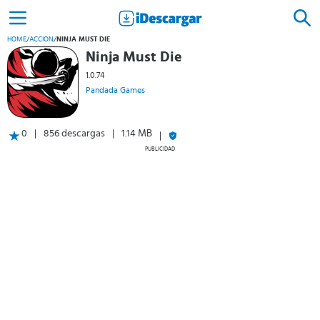
HOME
/
ACCIÓN
/
NINJA MUST DIE
Ninja Must Die
1.0.74
Pandada Games
0
856 descargas
1.14 MB
PUBLICIDAD