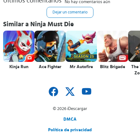
Últimos comentarios
No hay comentarios aún
Dejar un comentario
Similar a Ninja Must Die
Kinja Run
Ace Fighter
Mr Autofire
Blitz Brigade
The
Zo
© 2026 iDescargar
DMCA
Política de privacidad