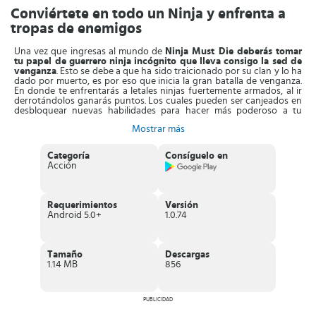
Conviértete en todo un Ninja y enfrenta a
tropas de enemigos
Una vez que ingresas al mundo de
Ninja Must Die deberás tomar
tu papel de guerrero ninja incógnito que lleva consigo la sed de
venganza
. Esto se debe a que ha sido traicionado por su clan y lo ha
dado por muerto, es por eso que inicia la gran batalla de venganza.
En donde te enfrentarás a letales ninjas fuertemente armados, al ir
derrotándolos ganarás puntos. Los cuales pueden ser canjeados en
desbloquear nuevas habilidades para hacer más poderoso a tu
personaje en poco tiempo.
Mostrar más
Uno de los aspectos más interesantes del juego es que ofrece la
alternativa de
multijugador cooperativo único. El cual consiste
Categoría
Consíguelo en
en formar equipos de amigos
que te brinden todo el apoyo
Acción
necesario para enfrentarse a la gran cantidad de enemigos. Entre
ellos Jefes, que tienen muchas habilidades y ataques potentes, por
lo que deberás estar preparado para lo peor.
Requerimientos
Versión
Los enemigos de
Ninja Must Die, no solo son ninjas también
Android 5.0+
1.0.74
samuráis y para darle mayor dramatismo arañas gigantes.
Estas
combinaciones, así como los gráficos del juego le brindan un estilo
artístico, adornado por una excelente banda sonora única. La
aplicación le proporciona al jugador una experiencia de juego
Tamaño
Descargas
inmersiva.
1.14 MB
856
Características de Ninja Must Die
PUBLICIDAD
Juego de acción con
temática ninja
.
Está basado en
leyendas del mundo ninja
.