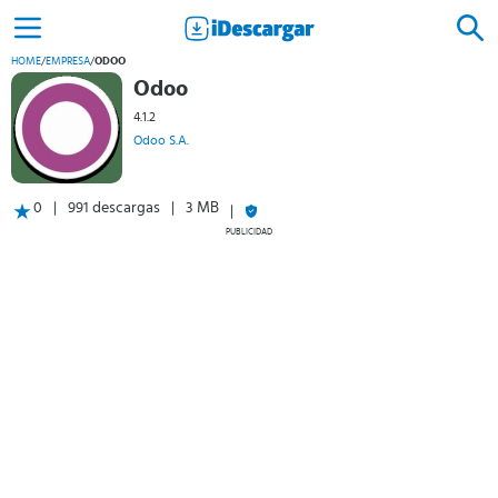
HOME
/
EMPRESA
/
ODOO
Odoo
4.1.2
Odoo S.A.
0
991 descargas
3 MB
PUBLICIDAD