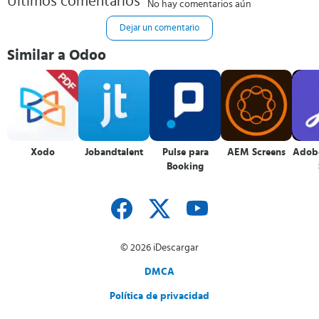
Últimos comentarios
No hay comentarios aún
Dejar un comentario
Similar a Odoo
Xodo
Jobandtalent
Pulse para
AEM Screens
Adob
Booking
© 2026 iDescargar
DMCA
Política de privacidad