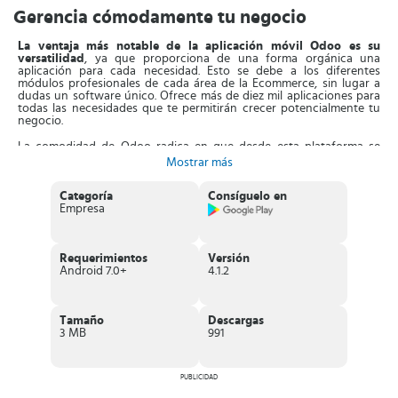
Gerencia cómodamente tu negocio
La ventaja más notable de la aplicación móvil Odoo es su
versatilidad
, ya que proporciona de una forma orgánica una
aplicación para cada necesidad. Esto se debe a los diferentes
módulos profesionales de cada área de la Ecommerce, sin lugar a
dudas un software único. Ofrece más de diez mil aplicaciones para
todas las necesidades que te permitirán crecer potencialmente tu
negocio.
La comodidad de Odoo radica en que desde esta plataforma se
cubren todas las necesidades financieras, en ventas, facturación,
Mostrar más
administración, producción entre otras. Cada uno de los módulos es
muy sencillo de utilizar pues la aplicación está enfocada en
profesionales que requieren respuestas y soluciones rápidas para su
Categoría
Consíguelo en
emprendimiento.
Empresa
Con Odoo mejorarás la productividad y
eficiencia de los empleados y a su vez optimizar el servicio
ofrecido a tus clientes o en tu producto terminado.
Requerimientos
Versión
Odoo
cuenta con 8 secciones de manejo empresarial
como lo son
Android 7.0+
4.1.2
ventas, compras, Ecommerce para aquellos que deseen crear una
tienda online, punto de venta, Stock o gestión de inventario para
manejar o controlar el alance, Odoo estudio, Facturación y
contabilidad y Recursos humanos. Son todos los departamentos
Tamaño
Descargas
necesarios en una empresa, por eso Odoo proporciona todas estas
3 MB
991
herramientas.
Características de Odoo
PUBLICIDAD
Facilita todos los medios digitales
como herramientas en el