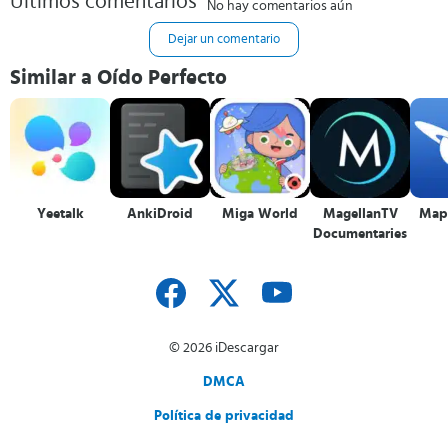
Últimos comentarios
No hay comentarios aún
Dejar un comentario
Similar a Oído Perfecto
Yeetalk
AnkiDroid
Miga World
MagellanTV
Mapa
Documentaries
© 2026 iDescargar
DMCA
Política de privacidad