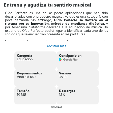
Entrena y agudiza tu sentido musical
Oído Perfecto es una de las pocas aplicaciones que han sido
desarrolladas con el propósito musical, ya que es una categoría con
poca demanda. Sin embargo,
Oído Perfecto se destaca en el
sistema por su innovación, método de enseñanza didáctica,
y
por tener una plataforma dedicada a la educación de música. Un
usuario de Oído Perfecto podrá llegar a identificar cada uno de los
sonidos que se encuentran presente en las partituras.
Esto no es todo, un aspecto que también viene integrado son los
famosos ejercicios de ritmo que son esenciales para estimular y
Mostrar más
mejorar muchos otros atributos relacionados con la música. Todo
este
proceso de aprendizaje es desarrollado en una interfaz muy
sencilla
que le permite al usuario completar las sesiones de forma
Categoría
Consíguelo en
progresiva y efectiva. A medida que vas alcanzado los ejercicios se
Educación
te proporcionarán las instrucciones debidas básicas y consejos que
te permitirán potenciar todo el proceso de aprendizaje.
Requerimientos
Versión
Este proceso
se complementa al recibir la opinión directa y
Android 6.0+
3.9.80
objetiva de músicos, profesionales en la industria musical
, así
como aficionados que se encuentran en todo el mundo. Esto es
posible a través de la comunidad con la que cuenta Oído Perfecto,
esta información te llegará en español gracias al traductor con el
Tamaño
Descargas
que viene integrado.
10 MB
1.1 K
Características de Oído Perfecto
Aplicación para
agudizar el oído musical
.
PUBLICIDAD
Te
permite personalizar los ejercicios
.