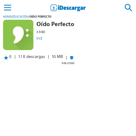
HOME
/
EDUCACIÓN
/
OÍDO PERFECTO
Oído Perfecto
3.9.80
0vZ
0
1.1 K descargas
10 MB
PUBLICIDAD