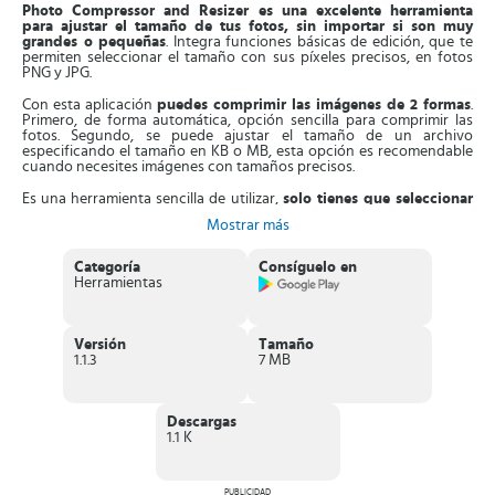
Photo Compressor and Resizer es una excelente herramienta
para ajustar el tamaño de tus fotos, sin importar si son muy
grandes o pequeñas
. Integra funciones básicas de edición, que te
permiten seleccionar el tamaño con sus píxeles precisos, en fotos
PNG y JPG.
Con esta aplicación
puedes comprimir las imágenes de 2 formas
.
Primero, de forma automática, opción sencilla para comprimir las
fotos. Segundo, se puede ajustar el tamaño de un archivo
especificando el tamaño en KB o MB, esta opción es recomendable
cuando necesites imágenes con tamaños precisos.
Es una herramienta sencilla de utilizar,
solo tienes que seleccionar
una imagen
de tu galería o capturar una con la cámara del móvil. La
Mostrar más
imagen elegida aparecerá en pantalla y desde allí podrás ajustarlas al
tamaño que previamente has especificado, así será sencillo
compartirlas en tus redes sociales. Las fotos mantienen su
Categoría
Consíguelo en
resolución en la edición, por lo que el resultado serán imágenes de
Herramientas
buen tamaño y excelente definición.
Asimismo,
en todo el proceso de la edición podrás deshacer
acciones hasta lograr el resultado deseado
, tomando como
Versión
Tamaño
referencia la imagen original. También, tendrás acceso a una función
1.1.3
7 MB
de recorte, con la que podrás corregir aspectos negativos de la foto
y transformarla en una verdadera obra de arte.
Características de Photo Compressor and
Descargas
1.1 K
Resizer
Excelente
aplicación de edición fotográfica
, diseñada para
ajustar el tamaño de tus fotos.
PUBLICIDAD