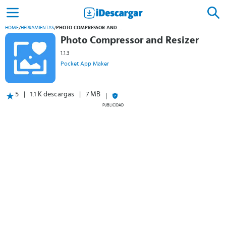
HOME
/
HERRAMIENTAS
/
PHOTO COMPRESSOR AND RESIZER
Photo Compressor and Resizer
1.1.3
Pocket App Maker
5
1.1 K descargas
7 MB
PUBLICIDAD