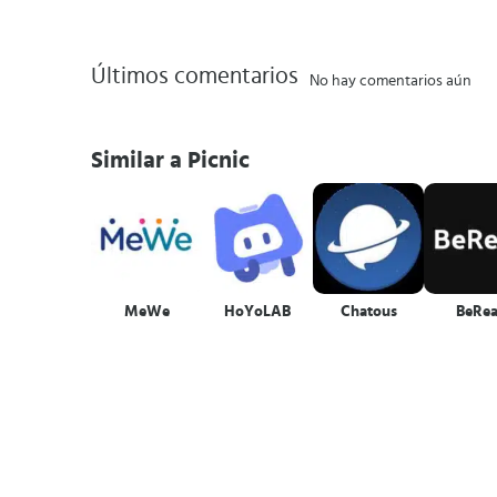
Últimos comentarios
No hay comentarios aún
Similar a Picnic
MeWe
HoYoLAB
Chatous
BeRea