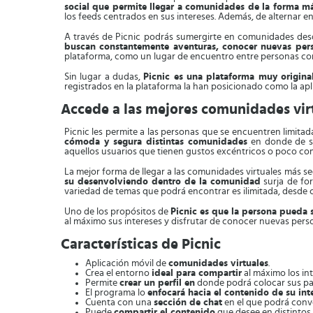
social que permite llegar a comunidades de la forma má
los feeds centrados en sus intereses. Además, de alternar 
A través de Picnic podrás sumergirte en comunidades desde
buscan constantemente aventuras, conocer nuevas per
plataforma, como un lugar de encuentro entre personas co
Sin lugar a dudas,
Picnic es una plataforma muy original
registrados en la plataforma la han posicionado como la ap
Accede a las mejores comunidades vir
Picnic les permite a las personas que se encuentren limita
cómoda y segura distintas comunidades
en donde de se
aquellos usuarios que tienen gustos excéntricos o poco com
La mejor forma de llegar a las comunidades virtuales más seg
su desenvolviendo dentro de la comunidad
surja de fo
variedad de temas que podrá encontrar es ilimitada, desde c
Uno de los propósitos de
Picnic es que la persona pueda 
al máximo sus intereses y disfrutar de conocer nuevas pers
Características de Picnic
Aplicación móvil de
comunidades virtuales
.
Crea el entorno
ideal para compartir
al máximo los int
Permite
crear un perfil en
donde podrá colocar sus pas
El programa lo
enfocará hacia el contenido de su int
Cuenta con una
sección de chat
en el que podrá conve
Puede
compartir el contenido
que desee en distintos