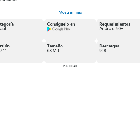
Mostrar más
tegoría
Consíguelo en
Requerimientos
cial
Android 5.0+
rsión
Tamaño
Descargas
7.41
68 MB
928
PUBLICIDAD