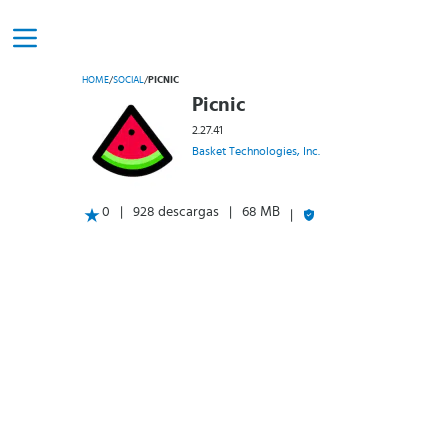
HOME
/
SOCIAL
/
PICNIC
Picnic
2.27.41
Basket Technologies, Inc.
0
928 descargas
68 MB