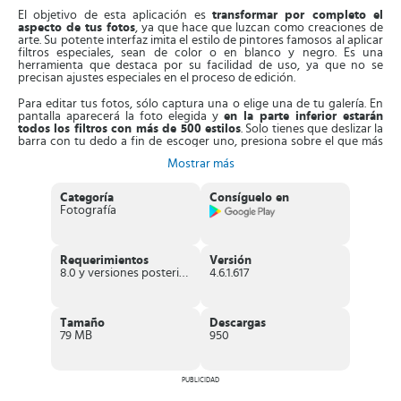
El objetivo de esta aplicación es
transformar por completo el
aspecto de tus fotos
, ya que hace que luzcan como creaciones de
arte. Su potente interfaz imita el estilo de pintores famosos al aplicar
filtros especiales, sean de color o en blanco y negro. Es una
herramienta que destaca por su facilidad de uso, ya que no se
precisan ajustes especiales en el proceso de edición.
Para editar tus fotos, sólo captura una o elige una de tu galería. En
pantalla aparecerá la foto elegida y
en la parte inferior estarán
todos los filtros con más de 500 estilos
. Solo tienes que deslizar la
barra con tu dedo a fin de escoger uno, presiona sobre el que más
te guste y espera unos segundos para ver la transformación. Verás
Mostrar más
el resultado en pantalla, el cual puedes editar con herramientas de
contraste, brillo, exposición y nitidez.
Categoría
Consíguelo en
Al tener la fotografía transformada,
puedes guardarla en tu
Fotografía
dispositivo o compartirla
presionando en el icono ubicado en la
parte superior. Además, en el proceso de edición puedes desactivar
el efecto de marca de agua que trae la App, si gustas, antes de
compartir.
Requerimientos
Versión
8.0 y versiones posteriores
4.6.1.617
Asimismo,
Prisma incluye filtros exclusivos para el rostro
, para
mejorar las fotos aún más. Son muy sencillos de utilizar, solo elige
imágenes de tu rostro, presiona en la opción editar y escoge filtros
en el rostro, allí se desplegarán diferentes efectos que puedes
Tamaño
Descargas
aplicar, consiguiendo increíbles fotos.
79 MB
950
Aparte de esto, la App
añade un filtro artístico nuevo todos los
días
y estilos especiales, solo inicia la aplicación a diario para verlos.
Además, integra funciones nuevas con frecuencia, como la
PUBLICIDAD
posibilidad de
recortar, aplicar zoom a las fotos y rotarlas a 90°