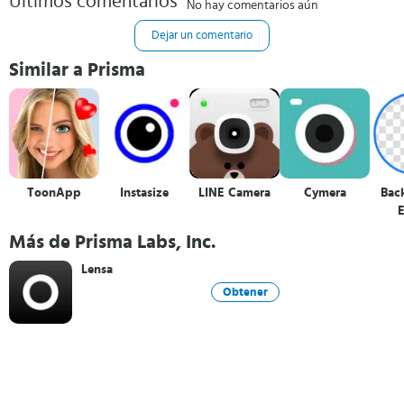
Últimos comentarios
No hay comentarios aún
Dejar un comentario
Similar a Prisma
ToonApp
Instasize
LINE Camera
Cymera
Bac
E
Más de Prisma Labs, Inc.
Lensa
Obtener