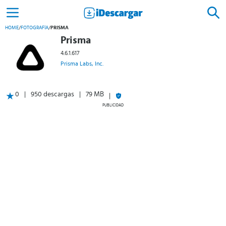
HOME
/
FOTOGRAFÍA
/
PRISMA
Prisma
4.6.1.617
Prisma Labs, Inc.
0
950 descargas
79 MB
PUBLICIDAD