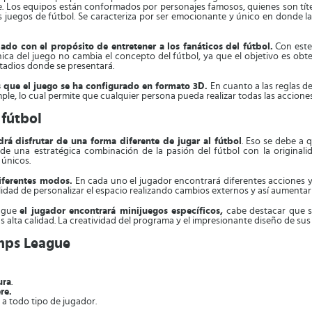
de. Los equipos están conformados por personajes famosos, quienes son títer
s juegos de fútbol. Se caracteriza por ser emocionante y único en donde la
do con el propósito de entretener a los fanáticos del fútbol.
Con este 
ca del juego no cambia el concepto del fútbol, ya que el objetivo es obte
estadios donde se presentará.
que el juego se ha configurado en formato 3D.
En cuanto a las reglas d
simple, lo cual permite que cualquier persona pueda realizar todas las accion
 fútbol
rá disfrutar de una forma diferente de jugar al fútbol
. Eso se debe a q
 de una estratégica combinación de la pasión del fútbol con la originali
 únicos.
iferentes modos.
En cada uno el jugador encontrará diferentes acciones y e
lidad de personalizar el espacio realizando cambios externos y así aumentar la
eague
el jugador encontrará minijuegos específicos,
cabe destacar que so
alta calidad. La creatividad del programa y el impresionante diseño de sus
amps League
ura
.
re.
 a todo tipo de jugador.