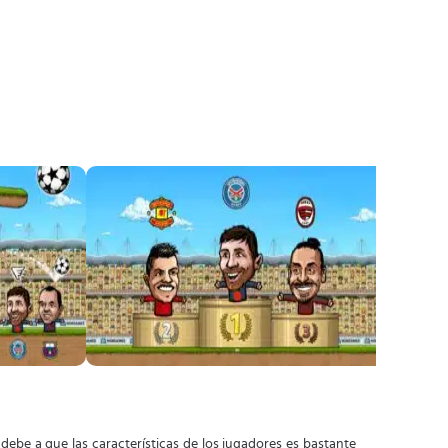
 debe a que las características de los jugadores es bastante