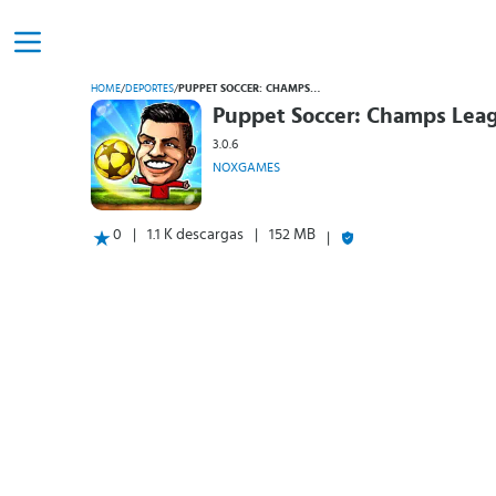
HOME
/
DEPORTES
/
PUPPET SOCCER: CHAMPS LEAGUE
Puppet Soccer: Champs Lea
3.0.6
NOXGAMES
0
1.1 K descargas
152 MB