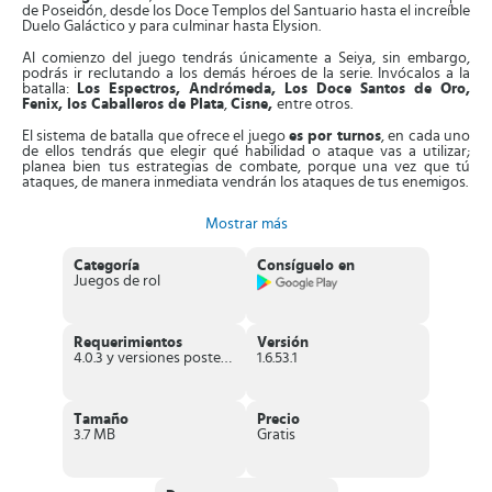
de Poseidón, desde los Doce Templos del Santuario hasta el increíble
Duelo Galáctico y para culminar hasta Elysion.
Al comienzo del juego tendrás únicamente a Seiya, sin embargo,
podrás ir reclutando a los demás héroes de la serie. Invócalos a la
batalla:
Los Espectros, Andrómeda, Los Doce Santos de Oro,
Fenix, los Caballeros de Plata
,
Cisne,
entre otros.
El sistema de batalla que ofrece el juego
es por turnos
, en cada uno
de ellos tendrás que elegir qué habilidad o ataque vas a utilizar;
planea bien tus estrategias de combate, porque una vez que tú
ataques, de manera inmediata vendrán los ataques de tus enemigos.
Tienes disponibles también algunas
habilidades de apoyo
y otras
Mostrar más
para formar alianzas entre caballeros. Libera las habilidades más
potentes de tus caballeros
activando su Séptimo Sentido
. En este
juego hasta los más débiles podrán derrotar a los más fuertes, como
Categoría
Consíguelo en
por ejemplo, los
Bronze Saints
pueden acabar con los
Gold Saints
.
Juegos de rol
Prueba tus habilidades en
batallas épicas PvP en tiempo real.
Mientras más combates ganes, tendrás más oportunidades de
mejorar las habilidades de los caballeros que tienes coleccionados,
Requerimientos
Versión
mejorar las armaduras
,
desbloquear nuevos personajes, conseguir
4.0.3 y versiones posteriores
1.6.53.1
accesorios y objetos que te ayudarán dentro del juego.
Características de Saint Seiya Awakening:
Tamaño
Precio
Knights of the Zodiac
3.7 MB
Gratis
Te permite utilizar el
sistema de combate Pink & Ban
, el cual ha
sido adoptado el
género MOBA
para que tu experiencia llegue
al máximo nivel.