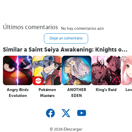
Últimos comentarios
No hay comentarios aún
Dejar un comentario
Similar a Saint Seiya Awakening: Knights of
the Zodiac
Angry Birds
Pokémon
ANOTHER
King's Raid
Lov
Evolution
Masters
EDEN
© 2026 iDescargar