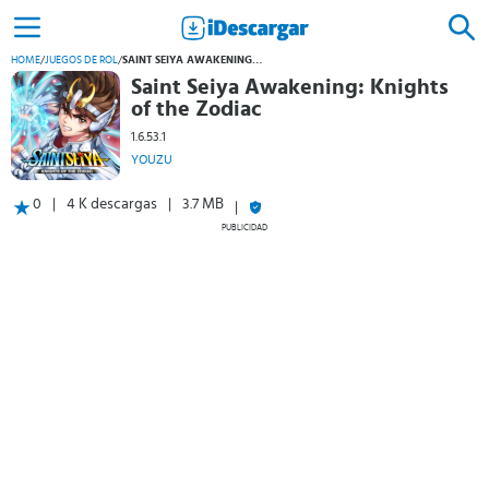
HOME
/
JUEGOS DE ROL
/
SAINT SEIYA AWAKENING: KNIGHTS OF THE ZODIAC
Saint Seiya Awakening: Knights
of the Zodiac
1.6.53.1
YOUZU
0
4 K descargas
3.7 MB
PUBLICIDAD