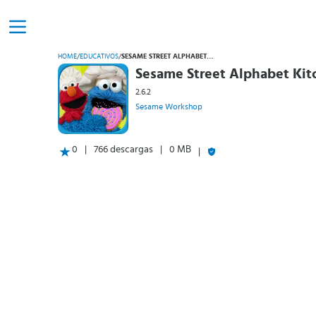
HOME
/
EDUCATIVOS
/
SESAME STREET ALPHABET KITCHEN
Sesame Street Alphabet Kit
2.6.2
Sesame Workshop
0
766 descargas
0 MB