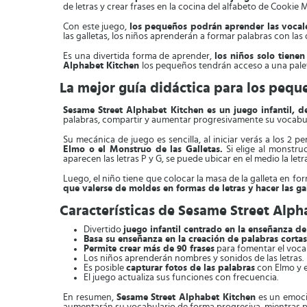
de letras y crear frases en la cocina del alfabeto de Cookie 
Con este juego,
los pequeños podrán aprender las vocal
las galletas, los niños aprenderán a formar palabras con las 
Es una divertida forma de aprender,
los niños solo tiene
Alphabet Kitchen
los pequeños tendrán acceso a una paleta
La mejor guía didáctica para los pequ
Sesame Street Alphabet Kitchen es un juego infantil, d
palabras, compartir y aumentar progresivamente su vocabul
Su mecánica de juego es sencilla, al iniciar verás a los 2 
Elmo o el Monstruo de las Galletas.
Si elige al monstruo
aparecen las letras P y G, se puede ubicar en el medio la letr
Luego, el niño tiene que colocar la masa de la galleta en for
que valerse de moldes en formas de letras y hacer las ga
Características de Sesame Street Alph
Divertido
juego infantil centrado en la enseñanza de
Basa su enseñanza en la creación de palabras cortas
Permite crear más de 90 frases
para fomentar el voca
Los niños aprenderán nombres y sonidos de las letras.
Es posible
capturar fotos de las palabras
con Elmo y e
El juego actualiza sus funciones con frecuencia.
En resumen,
Sesame Street Alphabet Kitchen
es un emocio