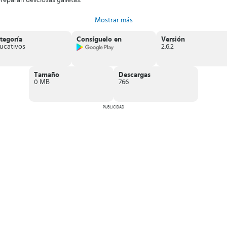
eparan deliciosas galletas.
Mostrar más
tegoría
Consíguelo en
Versión
ucativos
2.6.2
Tamaño
Descargas
0 MB
766
PUBLICIDAD