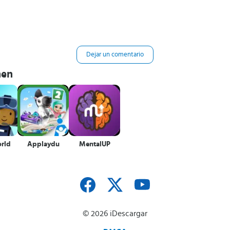
Dejar un comentario
hen
orld
Applaydu
MentalUP
© 2026 iDescargar