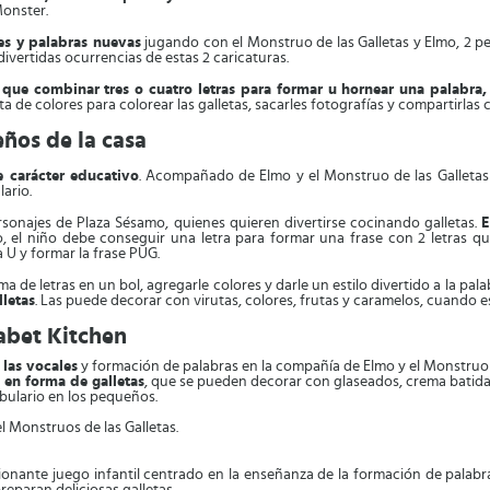
Monster.
es y palabras nuevas
jugando con el Monstruo de las Galletas y Elmo, 2 p
divertidas ocurrencias de estas 2 caricaturas.
n que combinar tres o cuatro letras para formar u hornear una palabra,
 de colores para colorear las galletas, sacarles fotografías y compartirlas 
eños de la casa
e carácter educativo
. Acompañado de Elmo y el Monstruo de las Galletas 
ario.
personajes de Plaza Sésamo, quienes quieren divertirse cocinando galletas.
E
, el niño debe conseguir una letra para formar una frase con 2 letras que
a U y formar la frase PUG.
ma de letras en un bol, agregarle colores y darle un estilo divertido a la pal
lletas
. Las puede decorar con virutas, colores, frutas y caramelos, cuando e
abet Kitchen
 las vocales
y formación de palabras en la compañía de Elmo y el Monstruo 
 en forma de galletas
, que se pueden decorar con glaseados, crema batida,
bulario en los pequeños.
l Monstruos de las Galletas.
nante juego infantil centrado en la enseñanza de la formación de palabras