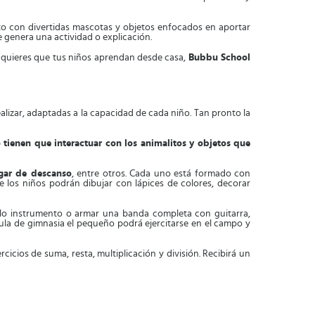
cto con divertidas mascotas y objetos enfocados en aportar
 genera una actividad o explicación.
si quieres que tus niños aprendan desde casa,
Bubbu School
ealizar, adaptadas a la capacidad de cada niño. Tan pronto la
o tienen que interactuar con los animalitos y objetos que
ugar de descanso
, entre otros. Cada uno está formado con
e los niños podrán dibujar con lápices de colores, decorar
lo instrumento o armar una banda completa con guitarra,
 aula de gimnasia el pequeño podrá ejercitarse en el campo y
cicios de suma, resta, multiplicación y división. Recibirá un