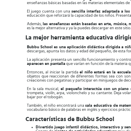
enseñanzas básicas basadas en las materias elementales de l
El juego cuenta con una
sencilla interfaz adaptada a l
educación que reforzará la capacidad de los niños. Presenta
Además,
las enseñanzas están basadas en arte, música, 
es la mejor alternativa y ya la puedes descargar en este sitio.
La mejor herramienta educativa dirigi
Bubbu School es una aplicación didáctica dirigida a niñ
descargas, apunta los datos y edad del pequeño, de esta f
La aplicación presenta un sencillo funcionamiento y control
aparecen en pantalla
que varían en función de la materia qu
Entonces, al iniciar la partida
el niño
estará en la escuel
objetos que reaccionan de diferentes formas sea con sonid
creaciones con pegatinas y participar en minijuegos de dec
En la sala musical,
el pequeño interactúa con un piano c
trompeta, violín, arpa, violonchelo y su cantante. Deja vol
bajar por el tobogán.
También, el niño encontrará una
sala educativa de matem
vocabulario básico de palabras en inglés y ejercicios práctic
Características de Bubbu School
Divertido juego infantil didáctico, interactivo y sen