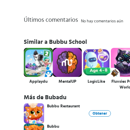
Últimos comentarios
No hay comentarios aún
Similar a Bubbu School
Applaydu
MentalUP
LogicLike
Fluvsies 
Worl
Más de Bubadu
Bubbu Restaurant
Obtener
Bubbu