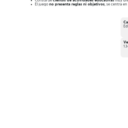
Consta de
cientos de actividades educativas
muy dive
El juego
no presenta reglas ni objetivos
, se centra e
Dispone de
varios personajes de
animalitos
que jugar
Cuenta con una emocionante
colección de rompeca
Se puede jugar sin conexión.
Está diseñado con
gráficos coloridos de alta calidad
.
Ca
Ed
Finalmente,
Bubbu School
es una aplicación educativa diri
Ve
1.3