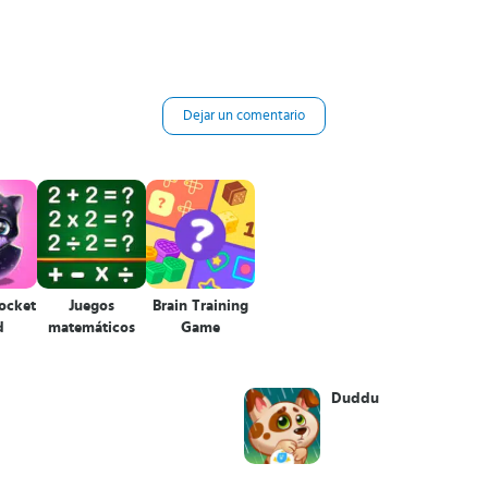
Dejar un comentario
Pocket
Juegos
Brain Training
d
matemáticos
Game
Duddu