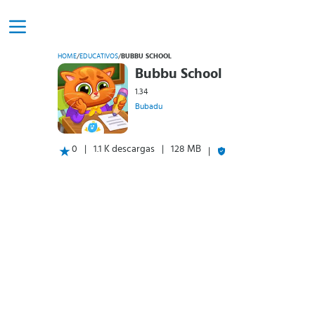
HOME
/
EDUCATIVOS
/
BUBBU SCHOOL
Bubbu School
1.34
Bubadu
0
1.1 K descargas
128 MB