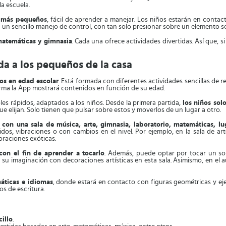
a escuela.
os más pequeños
, fácil de aprender a manejar. Los niños estarán en conta
 un sencillo manejo de control, con tan solo presionar sobre un elemento se
matemáticas y gimnasia
. Cada una ofrece actividades divertidas. Así que, 
da a los pequeños de la casa
os en edad escolar
. Está formada con diferentes actividades sencillas de r
orma la App mostrará contenidos en función de su edad.
es rápidos, adaptados a los niños. Desde la primera partida,
los niños sol
e elijan. Solo tienen que pulsar sobre estos y moverlos de un lugar a otro.
a con una sala de música, arte, gimnasia, laboratorio, matemáticas, l
os, vibraciones o con cambios en el nivel. Por ejemplo, en la sala de art
oraciones exóticas.
on el fin de aprender a tocarlo
. Además, puede optar por tocar un so
ar su imaginación con decoraciones artísticas en esta sala. Asimismo, en el
áticas e idiomas
, donde estará en contacto con figuras geométricas y ejer
os de escritura.
cillo
.