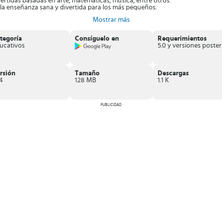
rtidas basadas en arte, matemáticas, música, entre otros.
n la enseñanza sana y divertida para los más pequeños.
án con el niño.
Mostrar más
bezas
.
tegoría
Consíguelo en
Requerimientos
ucativos
gida a los más chicos de la casa. Consta de diferentes actividades sencillas
rsión
Tamaño
Descargas
4
128 MB
1.1 K
PUBLICIDAD