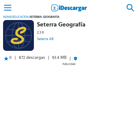
HOME
/
EDUCACIÓN
/
SETERRA GEOGRAFÍA
Seterra Geografía
2.3.9
Seterra AB
0
872 descargas
93.4 MB
PUBLICIDAD