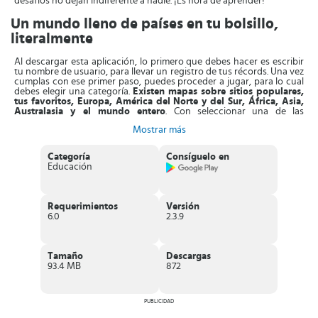
desafíos no dejan indiferente a nadie. ¡Es hora de aprender!
Un mundo lleno de países en tu bolsillo,
literalmente
Al descargar esta aplicación, lo primero que debes hacer es escribir
tu nombre de usuario, para llevar un registro de tus récords. Una vez
cumplas con ese primer paso, puedes proceder a jugar, para lo cual
debes elegir una categoría.
Existen mapas sobre sitios populares,
tus favoritos, Europa, América del Norte y del Sur, África, Asia,
Australasia y el mundo entero
. Con seleccionar una de las
categorías disponibles puedes comenzar.
Mostrar más
El sistema de juego de Seterra Geografía es simple, se te mostrará el
mapa de una zona específica y tu deberás marcar su nombre o país.
Categoría
Consíguelo en
La idea es que vayas completando el mapa de forma acertada,
Educación
identificando cada país y capital correctamente
. Algo que debes
tomar en cuenta es el tiempo, este irá avanzando, así que otro reto
adicional es vencer tus propias marcas. Al pensar inteligentemente y
siendo paciente podrás ganar.
Requerimientos
Versión
6.0
2.3.9
Un detalle que te fascinará de este juego es el hecho de que
te
permite competir contra tus compañeros de clase o amigos.
Puedes desafiarlos y por medio de conexión a internet ver quién
logra terminar primero y obtener la mayor cantidad de respuestas
Tamaño
Descargas
correctas. Para vencer a los demás se toman en cuenta tanto las
93.4 MB
872
respuestas como el tiempo transcurrido, la meta permanece igual,
¡buscar obtener el primer lugar!
Características de Seterra Geografía
PUBLICIDAD