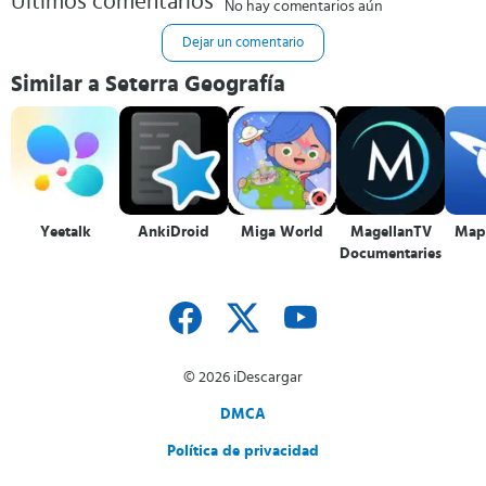
Últimos comentarios
No hay comentarios aún
Dejar un comentario
Similar a Seterra Geografía
Yeetalk
AnkiDroid
Miga World
MagellanTV
Mapa
Documentaries
© 2026 iDescargar
DMCA
Política de privacidad