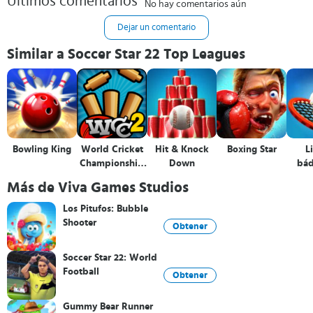
Últimos comentarios
No hay comentarios aún
Dejar un comentario
Similar a Soccer Star 22 Top Leagues
Bowling King
World Cricket
Hit & Knock
Boxing Star
L
Championship
Down
bá
2
Más de Viva Games Studios
Los Pitufos: Bubble
Shooter
Obtener
Soccer Star 22: World
Football
Obtener
Gummy Bear Runner