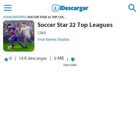
HOME
/
DEPORTES
/
SOCCER STAR 22 TOP LEAGUES
Soccer Star 22 Top Leagues
2.18.0
Viva Games Studios
0
1.6 K descargas
0 MB
PUBLICIDAD