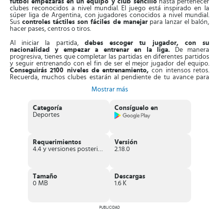
fútbol empezarás en un equipo y club sencillo
hasta pertenecer
clubes reconocidos a nivel mundial. El juego está inspirado en la
súper liga de Argentina, con jugadores conocidos a nivel mundial.
Sus
controles táctiles son fáciles de manejar
para lanzar el balón,
hacer pases, centros o tiros.
Al iniciar la partida,
debes escoger tu jugador, con su
nacionalidad y empezar a entrenar en la liga.
De manera
progresiva, tienes que completar las partidas en diferentes partidos
y seguir entrenando con el fin de ser el mejor jugador del equipo.
Conseguirás 2100 niveles de entrenamiento,
con intensos retos.
Recuerda, muchos clubes estarán al pendiente de tu avance para
ficharte.
Mostrar más
En esta fase, debes hacer todo lo posible por
conseguir
patrocinadores famosos
, que te impulsen en tu carrera futbolística.
Categoría
Consíguelo en
Si lo logras, recibirás recursos para ti, el equipo y un buen
Deportes
presupuesto. Asimismo, el juego consta de
torneos clásicos y
partidos históricos en el mundo del fútbol
. Cada uno tiene un
premio o copa diferente, que junto a tu equipo debes hacer todo lo
posible por ganar.
Requerimientos
Versión
4.4 y versiones posteriores
2.18.0
Aparte de esto,
Soccer Star 22 Top League dispone de cajas con
cartas de fútbol coleccionables en todo el partido
. Al reunir
varias, conseguirás mejoras para cambiar las botas de los jugadores,
peinados, uniformes y ropa para ir a entrevistas.
Tamaño
Descargas
0 MB
1.6 K
Características de Soccer Star 22 Top
Leagues
PUBLICIDAD
Divertido juego de fútbol de la súper liga de Argentina, con