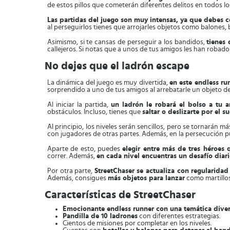
de estos pillos que cometerán diferentes delitos en todos los
Las partidas del juego son muy intensas, ya que debes co
al perseguirlos tienes que arrojarles objetos como balones, b
Asimismo, si te cansas de perseguir a los bandidos,
tienes
callejeros. Si notas que a unos de tus amigos les han robad
No dejes que el ladrón escape
La dinámica del juego es muy divertida,
en este endless ru
sorprendido a uno de tus amigos al arrebatarle un objeto de
Al iniciar la partida,
un ladrón le robará el bolso a tu a
obstáculos. Incluso, tienes que
saltar o deslizarte por el s
Al principio, los niveles serán sencillos, pero se tornarán m
con jugadores de otras partes. Además, en la persecución pu
Aparte de esto, puedes
elegir entre más de tres héroes 
correr. Además,
en cada nivel encuentras un desafío diar
Por otra parte,
StreetChaser se actualiza con regularidad
Además, consigues
más objetos para lanzar
como martillos
Características de StreetChaser
Emocionante endless runner con una temática diver
Pandilla de 10 ladrones
con diferentes estrategias.
Cientos de misiones por completar en los niveles.