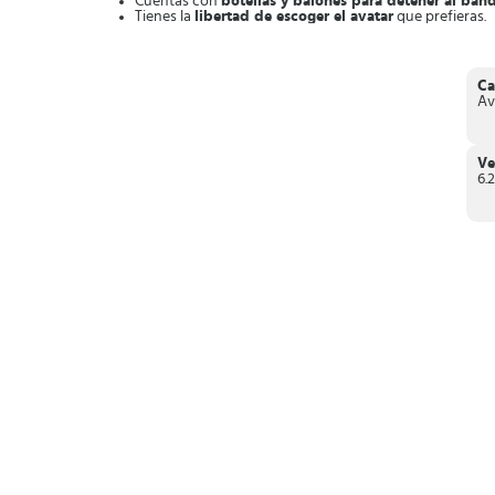
Cuentas con
botellas y balones para detener al ban
Tienes la
libertad de escoger el avatar
que prefieras.
Acceso a power ups
para correr con más potencia.
Modo multijugador
para competir con otros usuario
Modalidad de juego Swift
y controles fáciles de mane
Impactantes gráficos en 3D.
Ca
Requiere Android 4.4 en adelante.
Av
Sin duda, si quieres tener altos niveles de adrenalina, debes
Ve
6.2