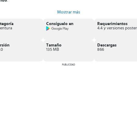
dido
.
Mostrar más
s
.
jar.
tegoría
Consíguelo en
Requerimientos
entura
descargar StreetChaser,
intensa persecución tras unos ladrones que quieren
rsión
Tamaño
Descargas
.0
135 MB
866
PUBLICIDAD