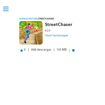
HOME
/
AVENTURA
/
STREETCHASER
StreetChaser
6.2.0
iGold Technologies
0
866 descargas
135 MB