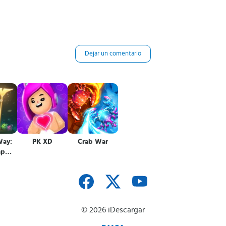
Dejar un comentario
Way:
PK XD
Crab War
ap
le
© 2026 iDescargar