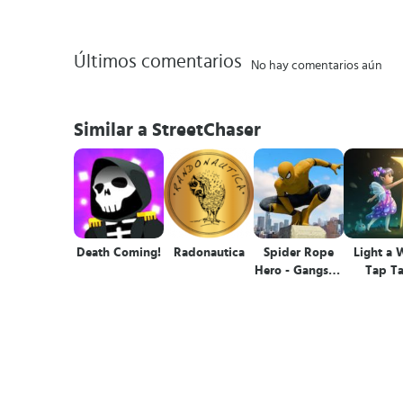
Últimos comentarios
No hay comentarios aún
Similar a StreetChaser
Death Coming!
Radonautica
Spider Rope
Light a 
Hero - Gangster
Tap T
NY City
Fairyta