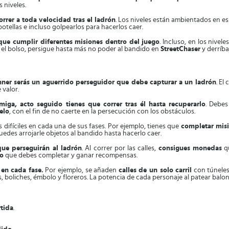
 niveles.
rrer a toda velocidad tras el ladrón
. Los niveles están ambientados en es
otellas e incluso golpearlos para hacerlos caer.
 que cumplir diferentes misiones dentro del juego
. Incluso, en los nivel
o el bolso, persigue hasta más no poder al bandido en
StreetChaser
y derríba
nner serás un aguerrido perseguidor que debe capturar a un ladrón
. El
 valor.
miga, acto seguido tienes que correr tras él hasta recuperarlo
. Debe
uelo
, con el fin de no caerte en la persecución con los obstáculos.
ás difíciles en cada una de sus fases. Por ejemplo, tienes que
completar misi
edes arrojarle objetos al bandido hasta hacerlo caer.
que perseguirán al ladrón
. Al correr por las calles,
consigues monedas
qu
io
que debes completar y ganar recompensas.
 en cada fase.
Por ejemplo, se añaden
calles de un solo carril
con túneles
, boliches, émbolo y floreros. La potencia de cada personaje al patear balo
tida
.