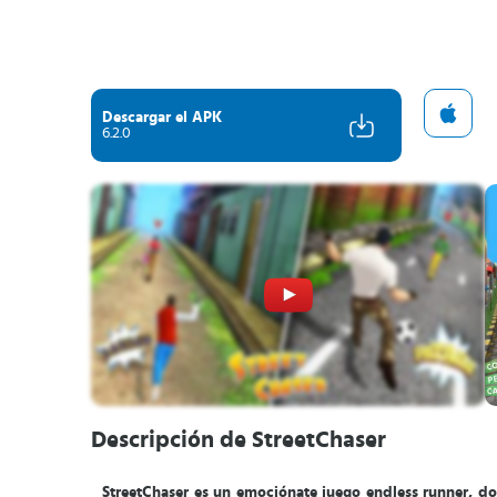
Descargar el APK
6.2.0
Descripción de StreetChaser
StreetChaser es un emociónate juego endless runner, do