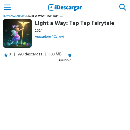
HOME
/
AVENTURA
/
LIGHT A WAY: TAP TAP FAIRYTALE
Light a Way: Tap Tap Fairytale
2.32.1
Appxplore (iCandy)
0
993 descargas
103 MB
PUBLICIDAD