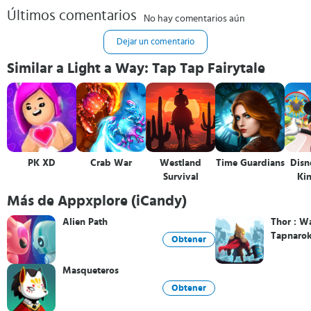
Últimos comentarios
No hay comentarios aún
Dejar un comentario
Similar a Light a Way: Tap Tap Fairytale
PK XD
Crab War
Westland
Time Guardians
Disn
Survival
Ki
Más de Appxplore (iCandy)
Alien Path
Thor : W
Tapnaro
Obtener
Masqueteros
Obtener