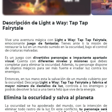
Descripción de Light a Way: Tap Tap
Fairytale
Vive una aventura mágica con
Light a Way: Tap Tap Fairytale
,
emocionante
juego de
fantasías
. Tienes ante ti la misión de
restaurar la luz en un mundo sumido en la oscuridad, bajo el control
de criaturas malvadas.
Es un juego con
divertidos personajes e impactante apartado
visual
. Cuenta con
diferentes
niveles y misiones
que debes
completar para eliminar la oscuridad. Además, tu personaje dispone
de objetos mágicos para ser más fuerte e irradiar luz contra los
enemigos.
Entonces, en tus mano esta la salvación de un mundo cubierto por
la oscuridad. Descarga
Light a Way: Tap Tap Fairytale y fabrica el
mayor número de destellos de luz
, controla a los enemigos y
podrás devolver la luz a una tierra feliz que vive de la energía.
Elimina la oscuridad y salva al planeta
La oscuridad se ha apoderado del mundo, con la intención de
eliminar todo rastro de la luz. En este conflicto,
tu personaje será