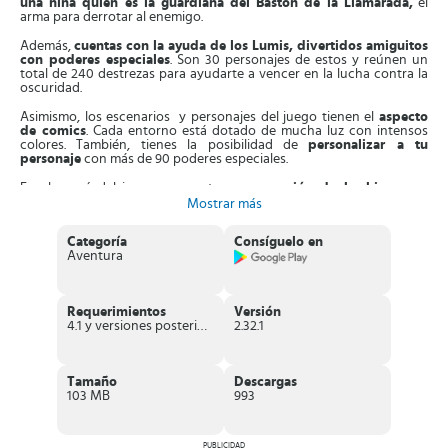
una niña quien es la guardiana del Bastón de la Llamarada,
el
arma para derrotar al enemigo.
Además,
cuentas con la ayuda de los Lumis, divertidos amiguitos
con poderes especiales
. Son 30 personajes de estos y reúnen un
total de 240 destrezas para ayudarte a vencer en la lucha contra la
oscuridad.
Asimismo, los escenarios y personajes del juego tienen el
aspecto
de comics
. Cada entorno está dotado de mucha luz con intensos
colores. También, tienes la posibilidad de
personalizar a tu
personaje
con más de 90 poderes especiales.
En el menú del juego encuentras una
sección de hechizos
que
puedes aprender en tu batalla o para ayudar a los Lumis. Aparte de
Mostrar más
esto, los gráficos están muy bien diseñados. Tiene
efectos sonoros
que mejoran tu experiencia.
Categoría
Consíguelo en
Aventura
Por otra parte, el juego tiene
cientos de niveles
con diversas
misiones por completar. Algunas de estas,
incluyen elementos RPG
o de estrategias
, ya que los enemigos estarán al acecho. Debes
estar muy atento, ya que tratarán de influenciarte para que caigas
Requerimientos
Versión
en trampas oscuras.
4.1 y versiones posteriores
2.32.1
Aparte de esto,
Light a Way: Tap Tap Fairytale
es
completamente
gratis
. No obstante, a medida que avanzas,
consigues compras
integradas
. Estas te permiten acceder a nuevos contenidos,
Tamaño
Descargas
elementos, hechizos y mejoras de errores.
103 MB
993
Características de Light a Way: Tap Tap
Fairytale
PUBLICIDAD