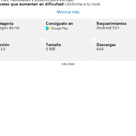
rmas, habilidades y poderes para escoger.
ates que aumentan en dificultad
conforme a tu nivel.
go, que desvela el pasado y futuro del personaje.
Mostrar más
s enemigos
¡Usa tus habilidades para luchar contra el mal en Masquetero
tegoría
Consíguelo en
Requerimientos
egos de rol
Android 5.0+
rsión
Tamaño
Descargas
23.0
0 MB
844
PUBLICIDAD