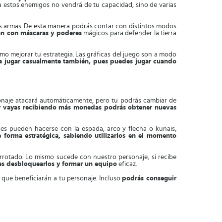
 a estos enemigos no vendrá de tu capacidad, sino de varias
tus armas. De esta manera podrás contar con distintos modos
an con máscaras y poderes
mágicos para defender la tierra
como mejorar tu estrategia. Las gráficas del juego son a modo
a jugar casualmente también, pues puedes jugar cuando
sonaje atacará automáticamente, pero tu podrás cambiar de
y vayas recibiendo más monedas podrás obtener nuevas
es pueden hacerse con la espada, arco y flecha o kunais,
 forma estratégica, sabiendo utilizarlos en el momento
rrotado. Lo mismo sucede con nuestro personaje, si recibe
bes desbloquearlos y formar un equipo
eficaz.
que beneficiarán a tu personaje. Incluso
podrás conseguir