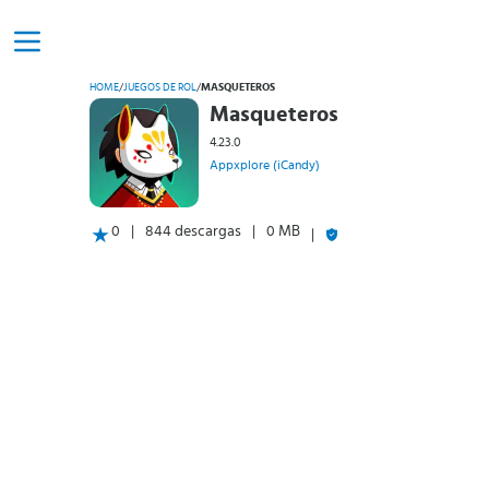
HOME
/
JUEGOS DE ROL
/
MASQUETEROS
Masqueteros
4.23.0
Appxplore (iCandy)
0
844 descargas
0 MB