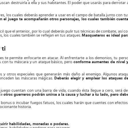
scan destruirla a ella y sus habitantes. El poder que usarás para derrotar
es, los cuales deberás aprender a usar en el campo de batalla junto con 
n el juego te acompañarán otros personajes, los cuales también cuent
il que el anterior, por lo cual deberás pulir tus técnicas de combate, así 
es, los cuales también se reflejan en tus ataques.
Masqueteros es ideal par
 ti
es te permite enfocarte en atacar. Al enfrentarte a los demonios, tu per
ás con tu máscara y un ataque básico, pero
conforme aumentes de nivel 
s y otros especiales que generarán más daño al enemigo. Algunos ataqu
conceden las máscaras mágicas.
Deberás elegir y emplear los ataques de
juego cuentan con una barra de vida, cuando ésta llegue a cero, será de
te
otros guerreros podrán unirse a la causa y luchar a tu lado, pero de
bonus o incubar fuegos fatuos, los cuales harán que cuentes con efectos 
cionante historia.
uirir habilidades, monedas o poderes.