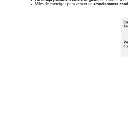
Personaje personalizable a tu gusto
, con máscaras, a
Miles de enemigos para vencer en
emocionantes comb
Intrigante historia
que se desarrolla a lo largo del jue
Ha llegado el momento de defender la tierra de los temible
Ca
Ju
Ve
4.