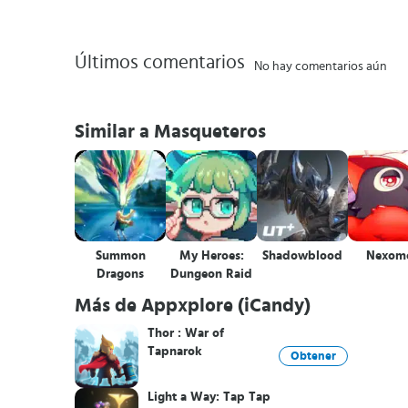
Últimos comentarios
No hay comentarios aún
Similar a Masqueteros
Summon
My Heroes:
Shadowblood
Nexom
Dragons
Dungeon Raid
Más de Appxplore (iCandy)
Thor : War of
Tapnarok
Obtener
Light a Way: Tap Tap