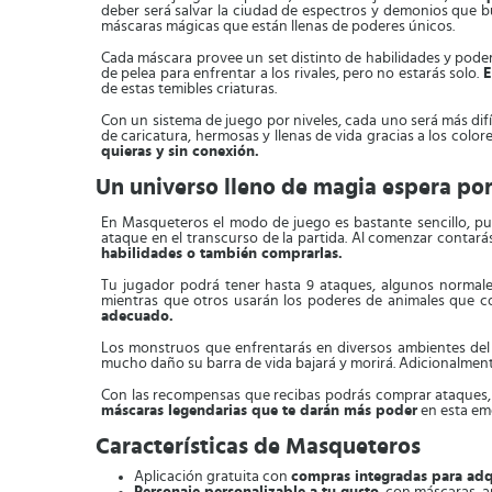
deber será salvar la ciudad de espectros y demonios que bu
máscaras mágicas que están llenas de poderes únicos.
Cada máscara provee un set distinto de habilidades y poder
de pelea para enfrentar a los rivales, pero no estarás solo.
E
de estas temibles criaturas.
Con un sistema de juego por niveles, cada uno será más difíc
de caricatura, hermosas y llenas de vida gracias a los color
quieras y sin conexión.
Un universo lleno de magia espera por
En Masqueteros el modo de juego es bastante sencillo, pu
ataque en el transcurso de la partida. Al comenzar contar
habilidades o también comprarlas.
Tu jugador podrá tener hasta 9 ataques, algunos normale
mientras que otros usarán los poderes de animales que 
adecuado.
Los monstruos que enfrentarás en diversos ambientes del 
mucho daño su barra de vida bajará y morirá. Adicionalmen
Con las recompensas que recibas podrás comprar ataques, 
máscaras legendarias que te darán más poder
en esta emo
Características de Masqueteros
Aplicación gratuita con
compras integradas para adq