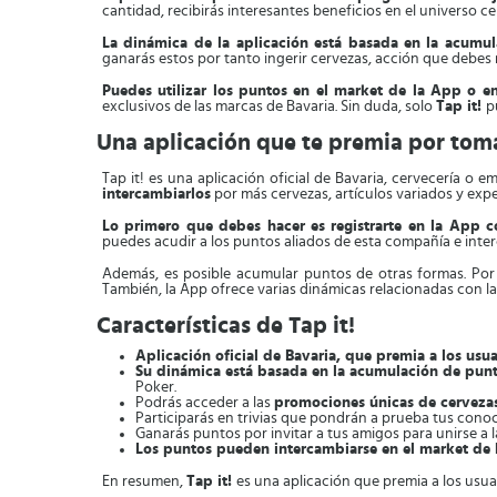
cantidad, recibirás interesantes beneficios en el universo c
La dinámica de la aplicación está basada en la acumu
ganarás estos por tanto ingerir cervezas, acción que debes r
Puedes utilizar los puntos en el market de la App o en
exclusivos de las marcas de Bavaria. Sin duda, solo
Tap it!
p
Una aplicación que te premia por tom
Tap it! es una aplicación oficial de Bavaria, cervecería o
intercambiarlos
por más cervezas, artículos variados y expe
Lo primero que debes hacer es registrarte en la App 
puedes acudir a los puntos aliados de esta compañía e interc
Además, es posible acumular puntos de otras formas. Por
También, la App ofrece varias dinámicas relacionadas con l
Características de Tap it!
Aplicación oficial de Bavaria, que premia a los usua
Su dinámica está basada en la acumulación de pun
Poker.
Podrás acceder a las
promociones únicas de cerveza
Participarás en trivias que pondrán a prueba tus cono
Ganarás puntos por invitar a tus amigos para unirse a 
Los puntos pueden intercambiarse en el market de B
En resumen,
Tap it!
es una aplicación que premia a los usu