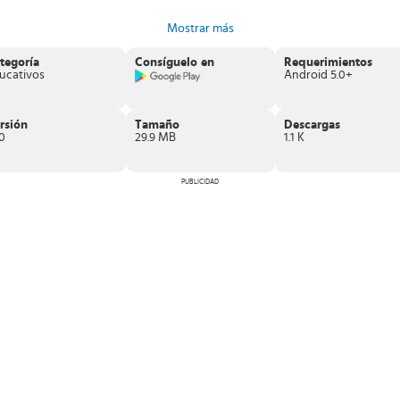
Mostrar más
tegoría
Consíguelo en
Requerimientos
ucativos
Android 5.0+
rsión
Tamaño
Descargas
.0
29.9 MB
1.1 K
PUBLICIDAD