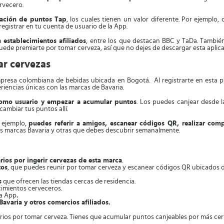
ervecero.
lación de puntos Tap
, los cuales tienen un valor diferente. Por ejemplo, 
egistrar en tu cuenta de usuario de la App.
 establecimientos afiliados
, entre los que destacan BBC y TaDa. También
uede premiarte por tomar cerveza, así que no dejes de descargar esta aplica
ar cervezas
 empresa colombiana de bebidas ubicada en Bogotá. Al registrarte en esta 
riencias únicas con las marcas de Bavaria.
como usuario y empezar a acumular puntos
. Los puedes canjear desde l
ambiar tus puntos allí.
 ejemplo,
puedes referir a amigos, escanear códigos QR, realizar compr
as marcas Bavaria y otras que debes descubrir semanalmente.
rios por ingerir cervezas de esta marca
.
tos
, que puedes reunir por tomar cerveza y escanear códigos QR ubicados d
s
que ofrecen las tiendas cercas de residencia.
cimientos cerveceros.
la App
.
avaria y otros comercios afiliados.
arios por tomar cerveza. Tienes que acumular puntos canjeables por más cer