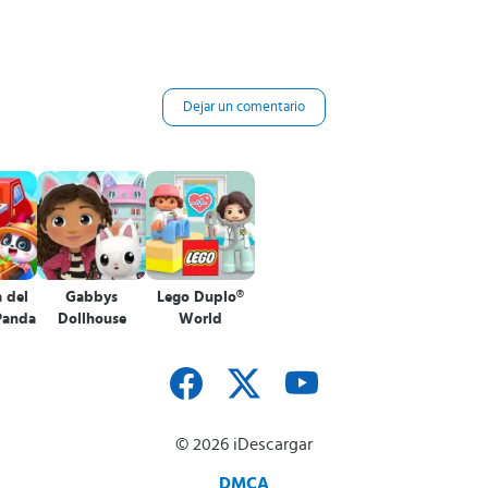
Dejar un comentario
 del
Gabbys
Lego Duplo®
Panda
Dollhouse
World
© 2026 iDescargar
DMCA