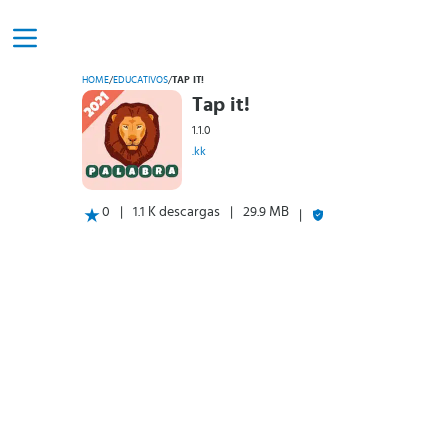
HOME
/
EDUCATIVOS
/
TAP IT!
Tap it!
1.1.0
.kk
0
1.1 K descargas
29.9 MB