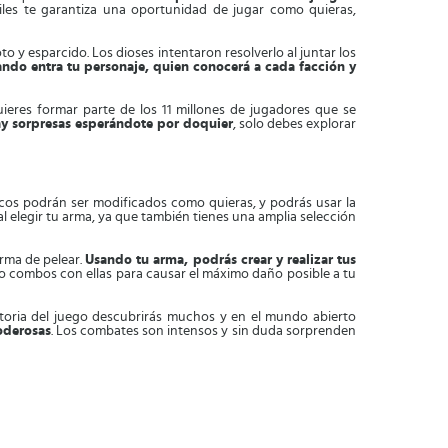
les te garantiza una oportunidad de jugar como quieras,
 y esparcido. Los dioses intentaron resolverlo al juntar los
uando entra tu personaje, quien conocerá a cada facción y
uieres formar parte de los 11 millones de jugadores que se
ay sorpresas esperándote por doquier
, solo debes explorar
icos podrán ser modificados como quieras, y podrás usar la
l elegir tu arma, ya que también tienes una amplia selección
orma de pelear.
Usando tu arma, podrás crear y realizar tus
o combos con ellas para causar el máximo daño posible a tu
toria del juego descubrirás muchos y en el mundo abierto
oderosas
. Los combates son intensos y sin duda sorprenden