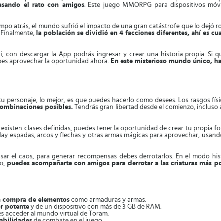
asando el rato con amigos
. Este juego MMORPG para dispositivos móvi
po atrás, el mundo sufrió el impacto de una gran catástrofe que lo dejó roto
 Finalmente,
la población se dividió en 4 facciones diferentes, ahí es c
 con descargar la App podrás ingresar y crear una historia propia. Si q
ebes aprovechar la oportunidad ahora.
En este misterioso mundo único, h
u personaje, lo mejor, es que puedes hacerlo como desees. Los rasgos fís
combinaciones posibles.
Tendrás gran libertad desde el comienzo, incluso a
existen clases definidas, puedes tener la oportunidad de crear tu propia f
ay espadas, arcos y flechas y otras armas mágicas para aprovechar, usand
r el caos, para generar recompensas debes derrotarlos. En el modo his
do,
puedes acompañarte con amigos para derrotar a las criaturas más p
la compra de elementos
como armaduras y armas.
r potente
y de un dispositivo con más de 3 GB de RAM.
des acceder al mundo virtual de Toram.
habilidades
de combate en el juego.