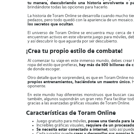
tu manera, descubriendo una historia envolvente o p
brindándote todas las opciones para hacerlo.
La historia de Toram Online se desarrolla cuando mucho tiem
pedazos, pero todo quedó con la apariencia de un mosaico.
los secretos que ocultan
.
El universo de Toram Online se encuentra muy cerca de ti,
encuentran activos en este vibrante juego para móviles, d
y así descubrir lo que aguarda por ser descubierto.
¡Crea tu propio estilo de combate!
Al comenzar tu viaje en este inmenso mundo, debes crear t
ropa del estilo que prefieras,
hay más de 500 billones de 
de donde escoger.
Otro detalle que te sorprenderá, es que en Toram Online no 
propios entrenamientos, haciéndote un maestro único.
H
oponente.
En este mundo hay diferentes monstruos que buscan causa
también, algunos supondrán un gran reto. Para facilitar to
gracias a las avanzadas gráficas visuales de Toram Online.
Características de Toram Online
Juego gratuito para móviles,
posee una tienda para 
Increíbles gráficas visuales,
requiere de un procesado
Se necesita estar conectado a internet
, solo así pue
Cada jugador puede
crear y desarrollar sus propias 