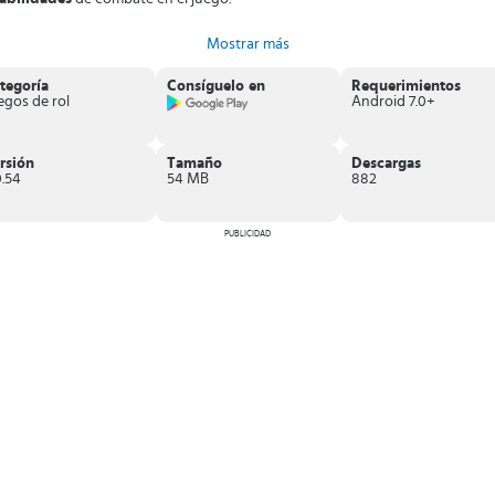
 juego y embárcate en un viaje lleno de misterios y aventuras con amigos.
Mostrar más
tegoría
Consíguelo en
Requerimientos
egos de rol
Android 7.0+
rsión
Tamaño
Descargas
0.54
54 MB
882
PUBLICIDAD