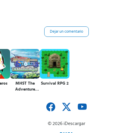
Dejar un comentario
eros
MHST The
Survival RPG 2
Adventure
Begins
© 2026 iDescargar