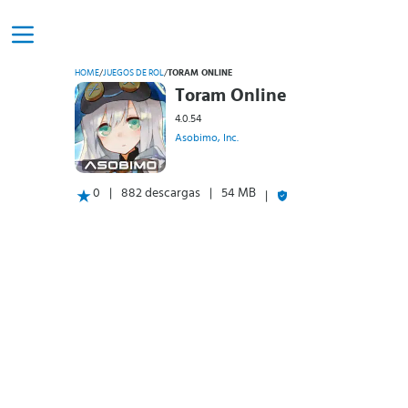
HOME
/
JUEGOS DE ROL
/
TORAM ONLINE
Toram Online
4.0.54
Asobimo, Inc.
0
882 descargas
54 MB