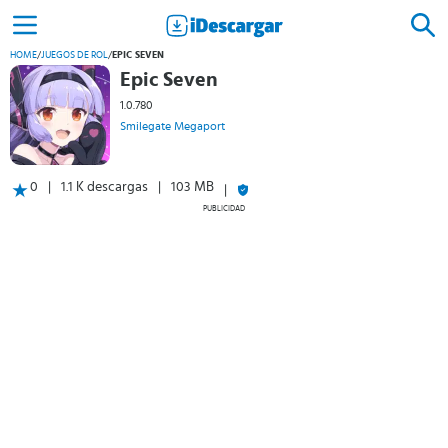
HOME
/
JUEGOS DE ROL
/
EPIC SEVEN
Epic Seven
1.0.780
Smilegate Megaport
0
1.1 K descargas
103 MB
PUBLICIDAD