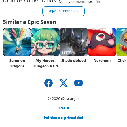
Últimos comentarios
No hay comentarios aún
Dejar un comentario
Similar a Epic Seven
Summon
My Heroes:
Shadowblood
Nexomon
Click
Dragons
Dungeon Raid
© 2026 iDescargar
DMCA
Política de privacidad