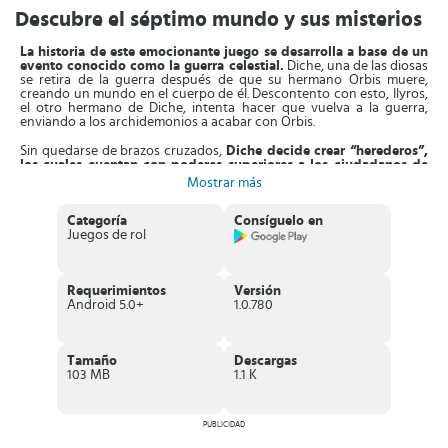
Descubre el séptimo mundo y sus misterios
La historia de este emocionante juego se desarrolla a base de un
evento conocido como la guerra celestial.
Diche, una de las diosas
se retira de la guerra después de que su hermano Orbis muere,
creando un mundo en el cuerpo de él. Descontento con esto, Ilyros,
el otro hermano de Diche, intenta hacer que vuelva a la guerra,
enviando a los archidemonios a acabar con Orbis.
Sin quedarse de brazos cruzados,
Diche decide crear “herederos”,
los cuales cuentan con poderes superiores a los ciudadanos de
Orbis
. De la misma manera crea también guardianes para ayudar a
Mostrar más
los herederos en la lucha contra los Archidemonios. Lo misterioso es
que cada vez que sus herederos fallan, Diche limpia el desastre y
borra las mentes de todos los involucrados, reiniciando el mundo.
Categoría
Consíguelo en
Juegos de rol
A partir de aquí descubrirás una historia donde cada decisión
influye, dicha historia se reparte en capítulos, los cuales incluyen
animaciones de distinta duración.
Podrás encontrarte y jugar con
Requerimientos
Versión
diversos personajes, explorando habilidades, poderes y armas
Android 5.0+
1.0.780
nuevas
que serán de ayuda en la batalla. Adicionalmente podrás
ingresar en la arena, en la cual en distintas temporadas hay
enfrentamientos entre jugadores de todo el planeta.
Tamaño
Descargas
De la misma forma hay otros eventos con diferentes motivos en este
103 MB
1.1 K
juego de animé, muy divertidos y que te otorgan diversas
recompensas.
Podrás participar en batallas 1 contra 1 o por
equipos, además de irte en campañas
con otros 16 jugadores para
derrotar titanes.
PUBLICIDAD