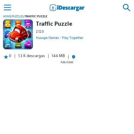
HOME
/
PUZZLES
/
TRAFFIC PUZZLE
Traffic Puzzle
2.12.0
Huuuge Games - Play Together
0
1.3 K descargas
144 MB
PUBLICIDAD