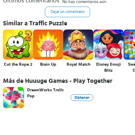
Últimos comentarios
No hay comentarios aún
Dejar un comentario
Similar a Traffic Puzzle
Cut the Rope 2
Brain Up
Royal Match
Disney Emoji
Swe
Blitz
C
Más de Huuuge Games - Play Together
DreamWorks Trolls
Pop
Obtener