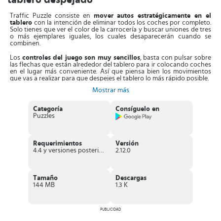
Traffic Puzzle consiste en
mover autos estratégicamente en el
tablero
con la intención de eliminar todos los coches por completo.
Solo tienes que ver el color de la carrocería y buscar uniones de tres
o más ejemplares iguales, los cuales desaparecerán cuando se
combinen.
Los
controles del juego son muy sencillos
, basta con pulsar sobre
las flechas que están alrededor del tablero para ir colocando coches
en el lugar más conveniente. Así que piensa bien los movimientos
que vas a realizar para que despejes el tablero lo más rápido posible.
Mostrar más
A medida que vacías los tableros, los
próximos niveles serán cada
vez más complicados
de resolver. Es aquí donde tienes que
demostrar tu habilidad para identificar la posición adecuada para
Categoría
Consíguelo en
los vehículos y así poder dejar libres todas las casillas.
Puzzles
Cada nivel
tiene movimientos limitados
, de manera que todo
dependerá de tu rapidez para finalizar el nivel y conseguir la
puntuación más alta en tiempo record. Desliza, desliza y desliza, haz
Requerimientos
Versión
que tres o más autos coincidan y ve cumpliendo las misiones para
4.4 y versiones posteriores
2.12.0
obtener muchas recompensas.
Con Traffic Puzzle puedes sacar a relucir tu
habilidad para unir
figuras del mismo color y lograr que desaparezcan del tablero
.
Tamaño
Descargas
Prestando atención a las posiciones de cada cochecito será
144 MB
1.3 K
suficiente para que completes cada puzzle.
Características de Traffic Puzzle
PUBLICIDAD
Juego
gratuito
de puzzles combina tres con temática de