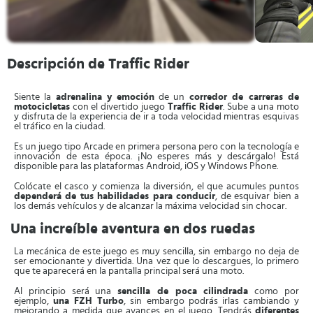
Descripción de Traffic Rider
Siente la
adrenalina y
emoción
de un
corredor de carreras de
motocicletas
con el divertido juego
Traffic Rider
. Sube a una moto
y disfruta de la experiencia de ir a toda velocidad mientras esquivas
el tráfico en la ciudad.
Es un juego tipo Arcade en primera persona pero con la tecnología e
innovación de esta época. ¡No esperes más y descárgalo! Está
disponible para las plataformas Android, iOS y Windows Phone.
Colócate el casco y comienza la diversión, el que acumules puntos
dependerá de tus habilidades para conducir
, de esquivar bien a
los demás vehículos y de alcanzar la máxima velocidad sin chocar.
Una increíble aventura en dos ruedas
La mecánica de este juego es muy sencilla, sin embargo no deja de
ser emocionante y divertida. Una vez que lo descargues, lo primero
que te aparecerá en la pantalla principal será una moto.
Al principio será una
sencilla de poca cilindrada
como por
ejemplo,
una FZH Turbo
, sin embargo podrás irlas cambiando y
mejorando a medida que avances en el juego. Tendrás
diferentes