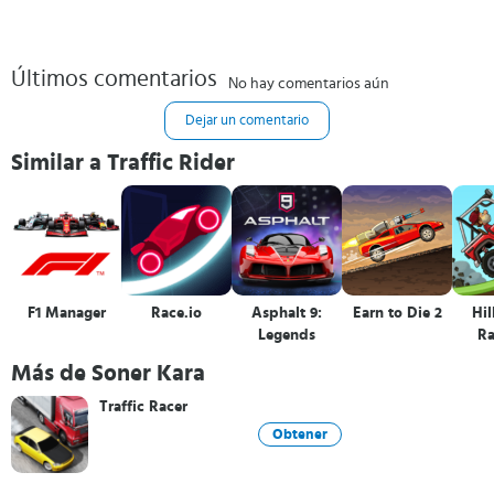
Últimos comentarios
No hay comentarios aún
Dejar un comentario
Similar a Traffic Rider
F1 Manager
Race.io
Asphalt 9:
Earn to Die 2
Hil
Legends
Ra
Más de Soner Kara
Traffic Racer
Obtener