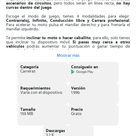
escenarios de circuitos
, pero todos serán en línea recta,
no hay
curvas dentro del juego
.
Escoge el modo de juego; tienes 4 modalidades para elegir:
Contrarreloj, Infinito, Conducción libre y Carrera profesional
.
Para acelerar tu moto pulsa el manillar derecho y para frenarla el
manillar izquierdo.
Te permite
inclinar tu moto o hacer caballito
, para ello, solo tienes
que inclinar tu dispositivo móvil.
Si pasas muy cerca a otros
vehículos
podrás aumentar tu puntuación o ganar tiempo de
acuerdo al modo que estés jugando.
Mostrar más
Además
si aumentas la velocidad a más de 100 km/h
también
ganarás puntos o puedes conducir en sentido contrario en
Categoría
Consíguelo en
carreteras de dos direcciones y obtener más tiempo o una
Carreras
puntuación más alta.
Puedes conducir a cualquier hora:
en la noche, en el día, al
amanecer, al medio día
, ¡Tú decides cuando! Adicionalmente,
Requerimientos
Versión
disfrutarás de diferentes escenarios para que la carrera no se torne
Varía con el dispositivo.
1.99b
aburrida.
Si en la carretera consigues mucho tráfico, puedes demostrar tus
habilidades y reflejos
esquivando los otros vehículos
, si no te es
Tamaño
Precio
posible, podrás reducir considerablemente la velocidad para que te
159 MB
Gratis
dé tiempo de esquivarlos.
Características interesantes de Traffic Rider
Descargas
Te ofrece la posibilidad de
desbloquear
más de 20
3.2 K