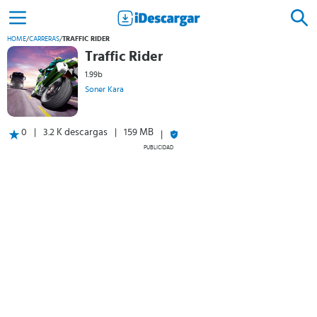
HOME
/
CARRERAS
/
TRAFFIC RIDER
Traffic Rider
1.99b
Soner Kara
0
3.2 K descargas
159 MB
PUBLICIDAD