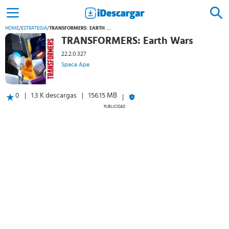
HOME
/
ESTRATEGIA
/
TRANSFORMERS: EARTH WARS
TRANSFORMERS: Earth Wars
22.2.0.327
Space Ape
0
1.3 K descargas
156.15 MB
PUBLICIDAD