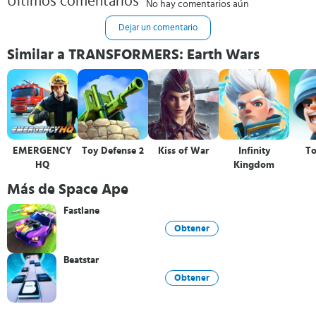
Últimos comentarios
No hay comentarios aún
Dejar un comentario
Similar a TRANSFORMERS: Earth Wars
EMERGENCY
Toy Defense 2
Kiss of War
Infinity
T
HQ
Kingdom
Más de Space Ape
Fastlane
Obtener
Beatstar
Obtener