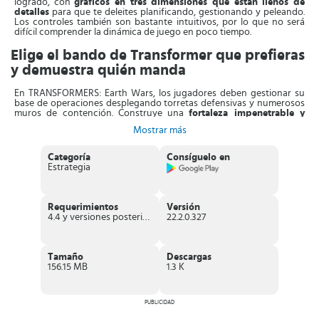
logrado, con
gráficos en tres dimensiones que están llenos de
detalles
para que te deleites planificando, gestionando y peleando.
Los controles también son bastante intuitivos, por lo que no será
difícil comprender la dinámica de juego en poco tiempo.
Elige el bando de Transformer que prefieras
y demuestra quién manda
En TRANSFORMERS: Earth Wars, los jugadores deben gestionar su
base de operaciones desplegando torretas defensivas y numerosos
muros de contención. Construye una
fortaleza impenetrable y
protege bien tu espacio
para que no seas presa fácil de otros
Mostrar más
jugadores.
Por otro lado, la
forma de combate es simple
, solo tienes que
Categoría
Consíguelo en
elegir una zona para que las unidades se dispersen. Prácticamente
Estrategia
igual como se hace en Clash of Clans, con la diferencia que en este
juego los personajes tienen habilidades especiales únicas que le
otorgan mucho poder y que pueden cambiar el curso de toda la
batalla.
Requerimientos
Versión
4.4 y versiones posteriores
22.2.0.327
Al principio no tendrás desbloqueado todos los personajes, pero no
te preocupes porque a medida que vayas
completando misiones y
adquiriendo nuevos recursos
, todos los héroes y villanos estarán
disponibles para jugar. Descargar
TRANSFORMERS: Earth Wars es
Tamaño
Descargas
gratis
, también puedes jugar sin tener que pagar. Sin embargo,
156.15 MB
1.3 K
algunos elementos se compran con dinero real. Si quieres evitar esta
opción, entonces desactiva las compras integradas.
Características de TRANSFORMERS: Earth
PUBLICIDAD