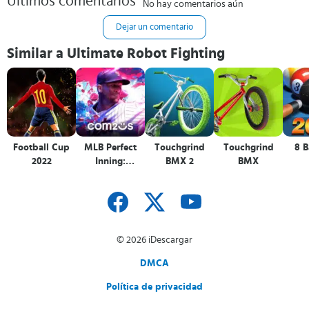
Últimos comentarios
No hay comentarios aún
Dejar un comentario
Similar a Ultimate Robot Fighting
Football Cup
MLB Perfect
Touchgrind
Touchgrind
8 B
2022
Inning:
BMX 2
BMX
Ultimate
© 2026 iDescargar
DMCA
Política de privacidad