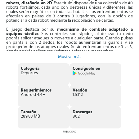
robots, diseñado en 2D
. Este título dispone de una colección de 40
robots fortísimos, cada uno con destrezas únicas y diferentes, las
cuales serán muy útiles en todas las batallas. Los enfrentamientos se
efectúan en peleas de 3 contra 3 jugadores, con la opción de
potenciar a cada robot mediante la recopilación de cartas.
El juego destaca por su
mecanismo de combate adaptado a
equipos táctiles
. Sus controles son rápidos, al deslizar tu dedo
podrás aplicar ataques o moverte a cualquier parte. Cuando pulsas
en pantalla con 2 dedos, los robots aumentarán la guardia y se
protegerán de los ataques rivales. Serán enfrentamientos de 3 vs 3,
donde podrás aplicar movimientos épicos y supercombos.
Mostrar más
Al golpear repetidas veces al enemigo,
llenarás tu barra de poder
especial
y con esta podrás desatar ataques devastadores e infligir
Categoría
Consíguelo en
mucho daño al enemigo. Asimismo, tienes que
diseñar un equipo
Deportes
de robots
, seleccionándolos de una colección de 45 máquinas de
guerra. Están inspirados en dragones, samuráis, ninjas, gladiadores,
monjes y más. Tendrás acceso a funciones para construir tus
propios robots y desbloquear poderes nuevos.
Requerimientos
Versión
Android 4.4+
1.5.112
También,
podrás coleccionar cartas de poder y potenciadores
,
que te permitirán potenciar las destrezas de cada robot. Puedes
incrementar el tamaño de sus armaduras y hacer que sus poderes
sean devastadores al avanzar en cada nivel. Aparte de estos, sus
Tamaño
Descargas
gráficos e ilustraciones son de última generación, con los mejores
289.83 MB
802
efectos especiales envolventes.
Características de Ultimate Robot Fighting
PUBLICIDAD
Intenso
juego de combates entre robots poderosos
, cada uno