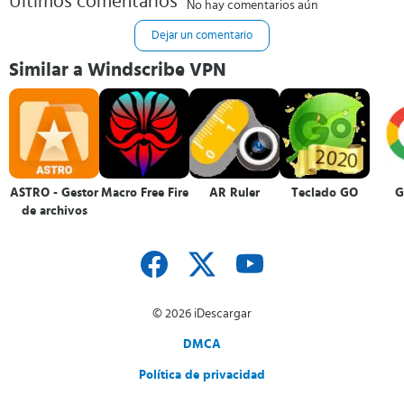
Últimos comentarios
No hay comentarios aún
Dejar un comentario
Similar a Windscribe VPN
ASTRO - Gestor
Macro Free Fire
AR Ruler
Teclado GO
G
de archivos
© 2026 iDescargar
DMCA
Política de privacidad