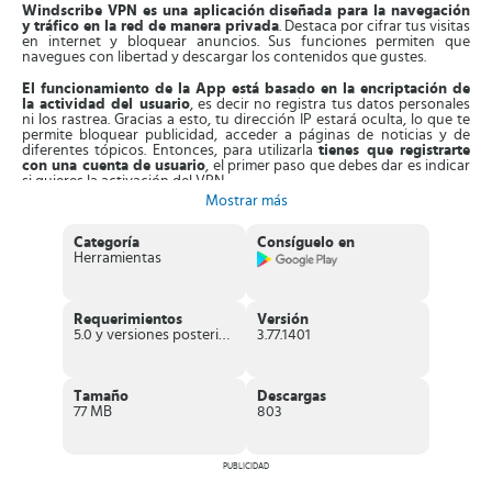
Windscribe VPN es una aplicación diseñada para la navegación
y tráfico en la red de manera privada
. Destaca por cifrar tus visitas
en internet y bloquear anuncios. Sus funciones permiten que
navegues con libertad y descargar los contenidos que gustes.
El funcionamiento de la App está basado en la encriptación de
la actividad del usuario
, es decir no registra tus datos personales
ni los rastrea. Gracias a esto, tu dirección IP estará oculta, lo que te
permite bloquear publicidad, acceder a páginas de noticias y de
diferentes tópicos. Entonces, para utilizarla
tienes que registrarte
con una cuenta de usuario
, el primer paso que debes dar es indicar
si quieres la activación del VPN.
Mostrar más
Además,
indica desde donde realizarás las búsquedas
, verás una
lista con varios países y localizaciones. Entonces, solo queda que te
Categoría
Consíguelo en
conectes a la red y cuando ya no quieras tener el VPN activo,
Herramientas
presiona la opción OFF y listo. También,
esta aplicación se puede
utilizar en ordenadores con más funciones.
Por ejemplo, integra el
cortafuegos
, que bloquea la conectividad, así otros no se
conectarán a tu red.
Requerimientos
Versión
5.0 y versiones posteriores
3.77.1401
Además, transforma tu PC en un
puerto de acceso wifi seguro
.
Puedes generar un servidor proxy en la red para otros dispositivos.
Integra la
posibilidad de usar extensiones
en el navegador para
establecer tu ubicación de forma automática, bloquear anuncios y
Tamaño
Descargas
rastrear a los que te siguen en la red.
77 MB
803
Características de Windscribe VPN
Aplicación diseñada para
mejorar tu experiencia en internet
al
PUBLICIDAD
cuidar tus datos, bloquear anuncios y ocultar tu dirección IP.