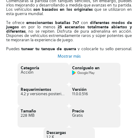
Comenzarás la partida con tanques sencillos, sin embargo, puedes
irlos mejorando y desarrollando a medida que avanzas en tu partida.
Los vehículos
son basados en los originales
que se utilizaron en
esta guerra mundial.
Te ofrece
emocionantes batallas 7x7
con
diferentes modos de
juegos
en por lo menos
25 escenarios totalmente abiertos y
diferentes
, no se repiten. Disfruta de pura adrenalina en acción.
Dispones de vehículos extremadamente raros y súper potentes que
te mejoraran la experiencia de juego.
Puedes
tunear tu tanque de guerra
y colocarle tu sello personal.
Transforma el equipamiento del vehículo, cambia sus cañones,
Mostrar más
colócale camuflaje para que logres pasar desapercibido y así atacar
al enemigo con más facilidad.
Categoría
Consíguelo en
Ten presente el blindaje de tu vehículo
el cual te brinda una
Acción
excelente protección y podrás ganar más puntos, ya que los
disparos enemigos no te infligirían mayor daño; además es
recomendable que mientras puedas,
realices tus ataques de frente
porque así obtendrás mejor puntuación frente a tus enemigos.
Requerimientos
Versión
4.2 y versiones posteriores
11.0.0.516
Utiliza
el disparo en movimiento
ya que gracias a él, obtendrás
mas defensa y ataque, por lo tanto, no serás una presa fácil de tus
oponentes.
Tamaño
Precio
Forma tu
propio clan con tus amigos
, o
únete a otro que ya esté
228 MB
Gratis
formado
para que puedan combatir juntos contra otros jugadores
en la arena por la clasificación mundial. También pueden
participar
en diferentes torneos
y ganar muchos premios.
Descargas
Características de World of Tanks Blitz
1.2 K