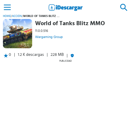
HOME
/
ACCIÓN
/
WORLD OF TANKS BLITZ MMO
World of Tanks Blitz MMO
11.0.0.516
Wargaming Group
0
1.2 K descargas
228 MB
PUBLICIDAD