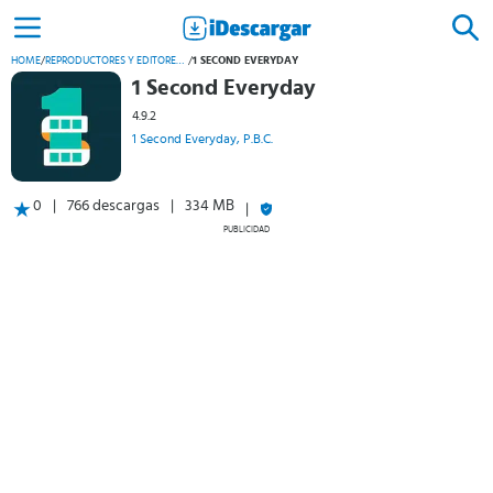
HOME
/
REPRODUCTORES Y EDITORES DE VÍDEO
/
1 SECOND EVERYDAY
1 Second Everyday
4.9.2
1 Second Everyday, P.B.C.
0
766 descargas
334 MB
PUBLICIDAD