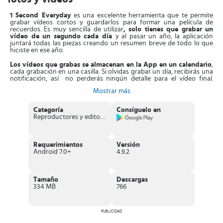
1 Second Everyday
es una excelente herramienta que te permite
grabar vídeos cortos y guardarlos para formar una película de
recuerdos. Es muy sencilla de utilizar
, solo tienes que grabar un
vídeo de un segundo cada día
y al pasar un año, la aplicación
juntará todas las piezas creando un resumen breve de todo lo que
hiciste en ese año.
Los vídeos que grabas se almacenan en la App en un calendario
,
cada grabación en una casilla. Si olvidas grabar un día, recibirás una
notificación, así no perderás ningún detalle para el vídeo final.
Asimismo, esta aplicación
permite hacer 2 tipos de proyectos
. El
Mostrar más
primero es Freestyle, donde puede grabar ocasiones relacionadas
con viajes o eventos. El segundo es Journal, o grabaciones clásicas
diarias.
Categoría
Consíguelo en
Reproductores y editores de vídeo
Aparte de esto,
la aplicación destaca por su privacidad
, ya que
solo tú tendrás acceso a tus vídeos, nadie más. Tienes la opción de
compartir tus grabaciones en tus redes sociales con quien gustes.
Requerimientos
Versión
Características de 1 Second Everyday
Android 7.0+
4.9.2
Excelente aplicación que te
permite grabar vídeos cortos de
un segundo
, almacenarlos y crear una película.
Presenta una interfaz rápida y sencilla de utilizar.
Tamaño
Descargas
Crea copias de seguridad sin límites
, donde puedes guardar
334 MB
766
los recuerdos más preciados de tu vida.
Opción para invitar a amigos y crear vídeos juntos.
Permite la
creación de vídeos o proyectos de forma ilimitada
,
PUBLICIDAD
sea libre o clásico.
En un día puedes
grabar 2 fragmentos cortos o largos
y