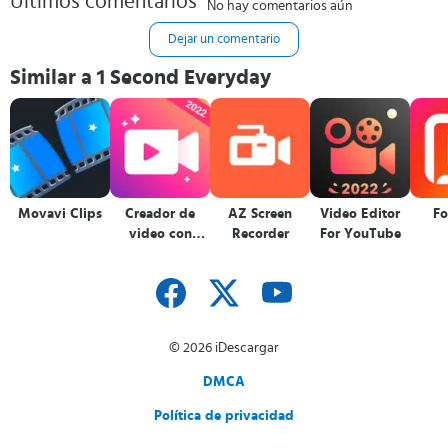
Últimos comentarios
No hay comentarios aún
Dejar un comentario
Similar a 1 Second Everyday
Movavi Clips
Creador de
AZ Screen
Video Editor
Fo
video con
Recorder
For YouTube
música
© 2026 iDescargar
DMCA
Política de privacidad